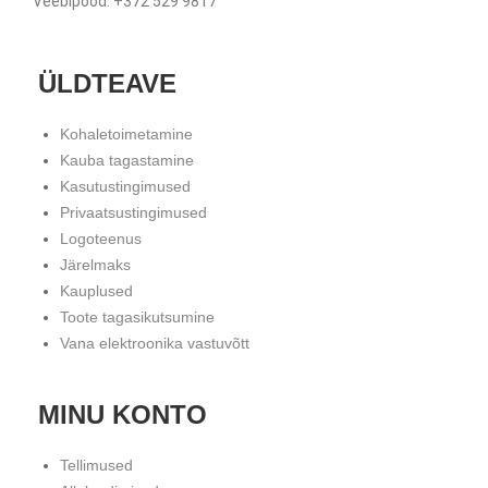
Veebipood: +372 529 9817
ÜLDTEAVE
Kohaletoimetamine
Kauba tagastamine
Kasutustingimused
Privaatsustingimused
Logoteenus
Järelmaks
Kauplused
Toote tagasikutsumine
Vana elektroonika vastuvõtt
MINU KONTO
Tellimused