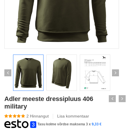
Adler meeste dressipluus 406
military
2
Hinnangut
Lisa kommentaar
Tasu kolme võrdse maksena 3 x
9,33
€