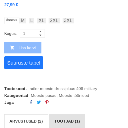
27,99
€
Suurus
M
L
XL
2XL
3XL
Kogus:
Lisa korvi
Suuruste tabel
Tootekood:
adler meeste dressipluus 406 military
Kategooriad
Meeste pusad
,
Meeste tööriided
Jaga
ARVUSTUSED (2)
TOOTJAD (1)