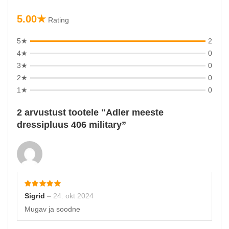
5.00★
Rating
5★
2
4★
0
3★
0
2★
0
1★
0
2 arvustust tootele
Adler meeste
dressipluus 406 military
Sigrid
–
24. okt 2024
Mugav ja soodne