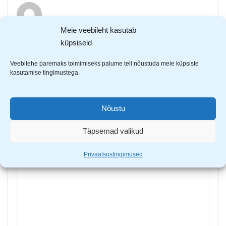
Meie veebileht kasutab
küpsiseid
Martin
–
13. juuni 2025
Veebilehe paremaks toimimiseks palume teil nõustuda meie küpsiste
kasutamise tingimustega.
Lisa arvustus
Sinu e-postiaadressi ei avaldata.
Nõutavad väljad on
Nõustu
tähistatud
*
-ga
Täpsemad valikud
Sinu hinnang
Sinu arvustus
*
Privaatsustingimused