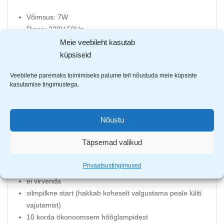
Võimsus: 7W
Pinge: 230V 50Hz
Valgustugevus: 620 luumenit
Meie veebileht kasutab
Sokkel: E27
küpsiseid
Energiamärgis: F
Veebilehe paremaks toimimiseks palume teil nõustuda meie küpsiste
Kestvus: 17 000h
kasutamise tingimustega.
Sisse- ja väljalülitamis kordade arv: 15 000
Valgustemperatuur: 3000K (soe valge)
220 kraadiline valguse hajumise nurk
Nõustu
Mõõdud: laius 60mm ja pikkus 108mm
Täpsemad valikud
LED pirnide eelised:
Privaatsustingimused
töötab temperatuuridel -40 kuni +40C
ei virvenda
silmpilkne start (hakkab koheselt valgustama peale lüliti
vajutamist)
10 korda ökonoomsem hõõglampidest