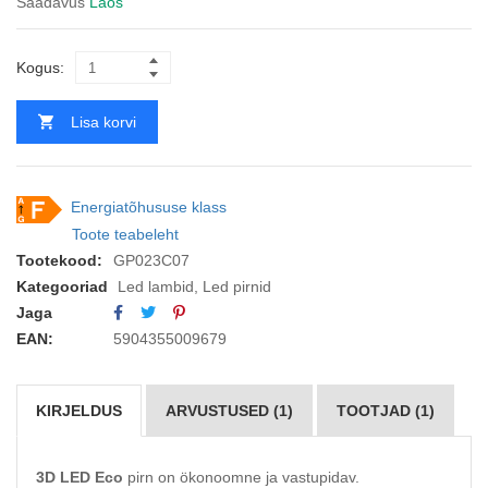
Saadavus
Laos
Kogus:
Lisa korvi
Energiatõhususe klass
Toote teabeleht
Tootekood:
GP023C07
Kategooriad
Led lambid
,
Led pirnid
Jaga
EAN:
5904355009679
KIRJELDUS
ARVUSTUSED (1)
TOOTJAD (1)
3D LED Eco
pirn on ökonoomne ja vastupidav.