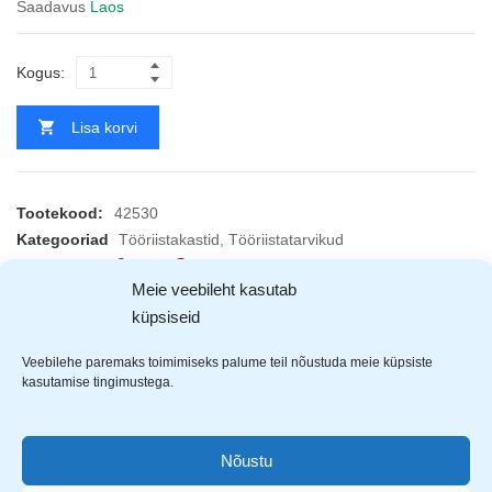
Saadavus
Laos
Kogus:
Lisa korvi
Tootekood:
42530
Kategooriad
Tööriistakastid
,
Tööriistatarvikud
Jaga
Meie veebileht kasutab
EAN:
5029594425308
küpsiseid
Veebilehe paremaks toimimiseks palume teil nõustuda meie küpsiste
KIRJELDUS
ARVUSTUSED (0)
TOOTJAD (1)
kasutamise tingimustega.
Rolson
kaubakäru. Kandevõime kuni 300kg.
Nõustu