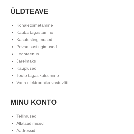
ÜLDTEAVE
Kohaletoimetamine
Kauba tagastamine
Kasutustingimused
Privaatsustingimused
Logoteenus
Järelmaks
Kauplused
Toote tagasikutsumine
Vana elektroonika vastuvõtt
MINU KONTO
Tellimused
Allalaadimised
Aadressid