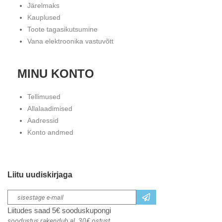
Järelmaks
Kauplused
Toote tagasikutsumine
Vana elektroonika vastuvõtt
MINU KONTO
Tellimused
Allalaadimised
Aadressid
Konto andmed
Liitu uudiskirjaga
Liitudes saad 5€ sooduskupongi
soodustus rakendub al. 30€ ostust