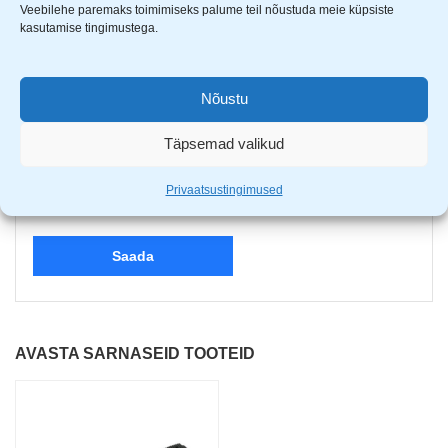
Veebilehe paremaks toimimiseks palume teil nõustuda meie küpsiste
kasutamise tingimustega.
E-post
*
Nõustu
Täpsemad valikud
Salvesta minu nimi, e-posti- ja veebiaadress sellesse
Privaatsustingimused
veebilehitsejasse järgmiste kommentaaride jaoks.
AVASTA SARNASEID TOOTEID