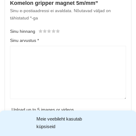
Komelon gripper magnet 5m/mm”
Sinu e-postiaadressi ei avaldata.
Nõutavad väljad on
tähistatud
*
-ga
Sinu hinnang
Sinu arvustus
*
Upload up to 5 images or videos
Meie veebileht kasutab
küpsiseid
Nimi
*