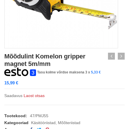
Mõõdulint Komelon gripper
magnet 5m/mm
Tasu kolme võrdse maksena 3 x
5,33
€
15,99
€
Saadavus
Laost otsas
Tootekood:
47/PMJ55
Kategooriad
Käsitööriistad
,
Mõõteriistad