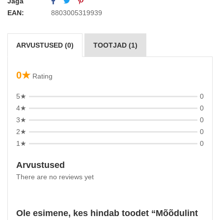
Jaga
EAN:
8803005319939
ARVUSTUSED (0)
TOOTJAD (1)
0★
Rating
5★
0
4★
0
3★
0
2★
0
1★
0
Arvustused
There are no reviews yet
Ole esimene, kes hindab toodet “Mõõdulint