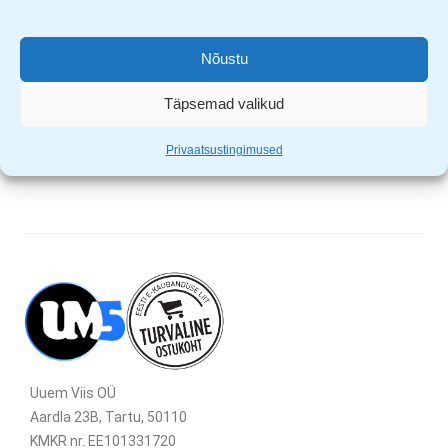
Materjal 100% puuvill
Masinpestav 40C juures
Nõustu
Seljas kerge ja mugav 160g/m2
Silikoon viimistlus, mis tagab kanga pehmuse ja püsivuse
Täpsemad valikud
Sobib logode trükkimiseks ja tikkimiseks
Privaatsustingimused
Uuem Viis OÜ
Aardla 23B, Tartu, 50110
KMKR nr. EE101331720