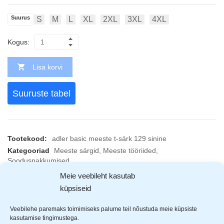
Suurus
S
M
L
XL
2XL
3XL
4XL
Kogus:
Lisa korvi
Suuruste tabel
Tootekood:
adler basic meeste t-särk 129 sinine
Kategooriad
Meeste särgid
,
Meeste tööriided
,
Sooduspakkumised
Jaga
Meie veebileht kasutab
küpsiseid
KIRJELDUS
ARVUSTUSED (60)
TOOTJAD (1)
Veebilehe paremaks toimimiseks palume teil nõustuda meie küpsiste
kasutamise tingimustega.