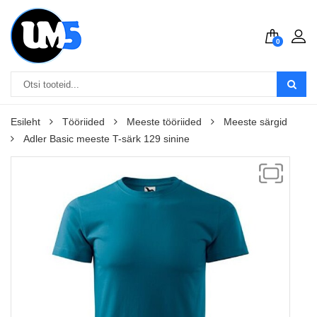
0
Esileht
Tööriided
Meeste tööriided
Meeste särgid
Adler Basic meeste T-särk 129 sinine