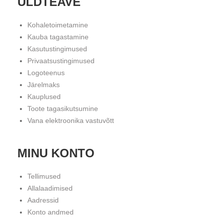
ÜLDTEAVE
Kohaletoimetamine
Kauba tagastamine
Kasutustingimused
Privaatsustingimused
Logoteenus
Järelmaks
Kauplused
Toote tagasikutsumine
Vana elektroonika vastuvõtt
MINU KONTO
Tellimused
Allalaadimised
Aadressid
Konto andmed