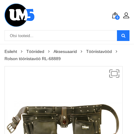
0
Esileht
Tööriided
Aksesuaarid
Tööriistavööd
Rolson tööriistavöö RL-68889