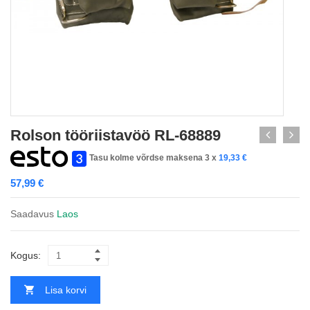
Rolson tööriistavöö RL-68889
Tasu kolme võrdse maksena 3 x
19,33
€
57,99
€
Saadavus
Laos
Kogus:
Lisa korvi