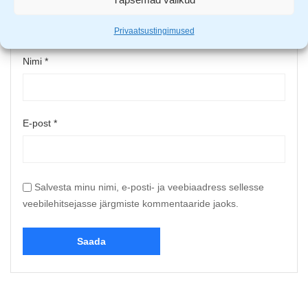
Upload up to 5 images or videos
Privaatsustingimused
Nimi
*
E-post
*
Salvesta minu nimi, e-posti- ja veebiaadress sellesse
veebilehitsejasse järgmiste kommentaaride jaoks.