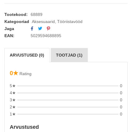
Tootekood:
68889
Kategooriad
Aksesuaarid
,
Tööriistavööd
Jaga
EAN:
5029594688895
ARVUSTUSED (0)
TOOTJAD (1)
0★
Rating
5★
0
4★
0
3★
0
2★
0
1★
0
Arvustused