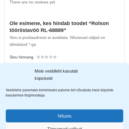
There are no reviews yet
Ole esimene, kes hindab toodet “Rolson
tööriistavöö RL-68889”
Sinu e-postiaadressi ei avaldata.
Nõutavad väljad on
tähistatud
*
-ga
Sinu hinnang
Sinu arvustus
*
Meie veebileht kasutab
küpsiseid
Veebilehe paremaks toimimiseks palume teil nõustuda meie küpsiste
kasutamise tingimustega.
Nõustu
Täpsemad valikud