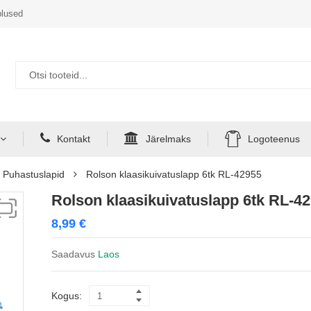
lused
Kontakt
Järelmaks
Logoteenus
Puhastuslapid
Rolson klaasikuivatuslapp 6tk RL-42955
Rolson klaasikuivatuslapp 6tk RL-4
8,99
€
Saadavus
Laos
Kogus: