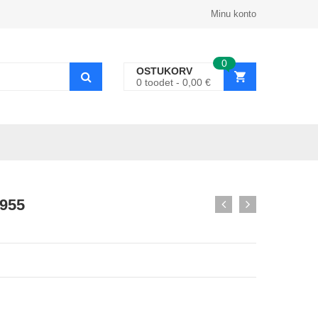
Minu konto
0
OSTUKORV
0
toodet
0,00
€
2955