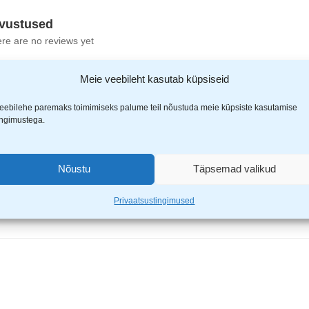
vustused
re are no reviews yet
Meie veebileht kasutab küpsiseid
eebilehe paremaks toimimiseks palume teil nõustuda meie küpsiste kasutamise
ingimustega.
 klaasikuivatuslapp 6tk RL-42955”
Nõustu
Täpsemad valikud
ähistatud
*
-ga
Privaatsustingimused