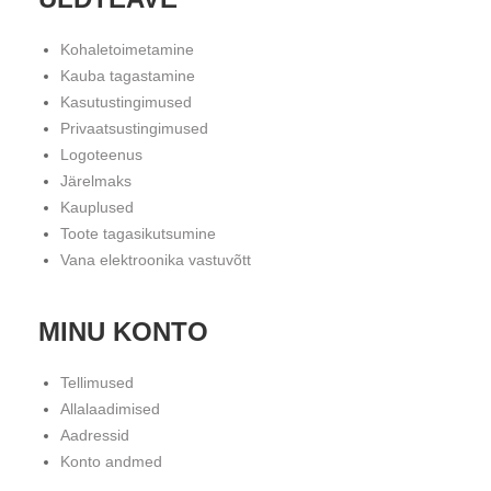
Kohaletoimetamine
Kauba tagastamine
Kasutustingimused
Privaatsustingimused
Logoteenus
Järelmaks
Kauplused
Toote tagasikutsumine
Vana elektroonika vastuvõtt
MINU KONTO
Tellimused
Allalaadimised
Aadressid
Konto andmed