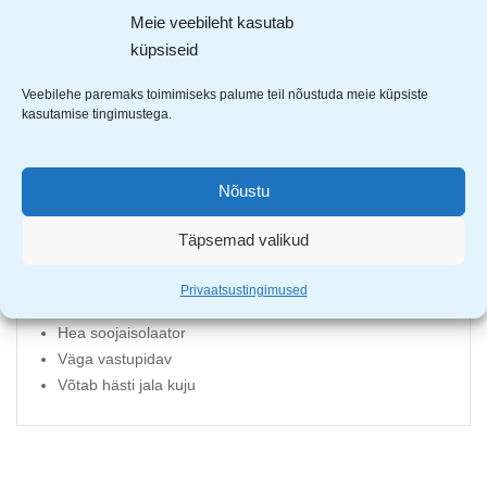
Meie veebileht kasutab
küpsiseid
Relax Indigo
laste sandaalid on vahva disainiga ning jalas
mugavad ja pehmed.
Veebilehe paremaks toimimiseks palume teil nõustuda meie küpsiste
kasutamise tingimustega.
Valmistatud EVA materjalist
Eriti kerged ja mugavad
Nõustu
EVA
materjali eelised:
Täpsemad valikud
Väga kerge kaaluline
Elastne ning materjal ei muutu rabedaks miinus
Privaatsustingimused
kraadidega
Hea soojaisolaator
Väga vastupidav
Võtab hästi jala kuju