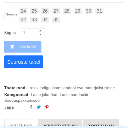
24
25
26
27
28
29
30
31
Suurus
32
33
34
35
Kogus:
Lisa korvi
Suuruste tabel
Tootekood:
relax indigo laste sandaal eva materjalist sinine
Kategooriad
Laste jalanõud
,
Laste sandaalid
,
Sooduspakkumised
Jaga
KIRJELDUS
ARVUSTUSED (6)
TOOTJAD (1)