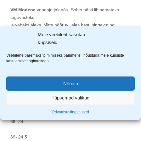
VM Modena
vabaaja jalanõu. Sobib hästi lihtsamateks
tegevusteks
ja vabaks ajaks. Mitte hõõruv, jalas hästi hingav ning
kergsus muudavad jalanõu
Meie veebileht kasutab
pikematel tegevustel mõnusaks.
küpsiseid
EVA materjalist välistald
Veebilehe paremaks toimimiseks palume teil nõustuda meie küpsiste
kasutamise tingimustega.
Tekstiilist pealispind
Sisemus mesh võrkvoodrist – hästi hingav
Anatoomiline sisetald toetab liikudes jalga
Nõustu
Sisetalla mõõdud
36- 22,5
Täpsemad valikud
37- 23,5
Privaatsustingimused
38- 24
39- 24,5