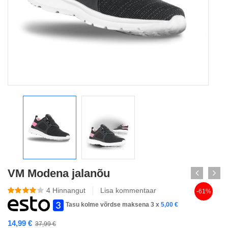
VM Modena jalanõu
4
Hinnangut
Lisa kommentaar
-61%
Tasu kolme võrdse maksena 3 x
5,00
€
14,99
€
37,99
€