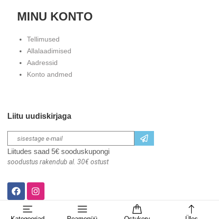
MINU KONTO
Tellimused
Allalaadimised
Aadressid
Konto andmed
Liitu uudiskirjaga
Liitudes saad 5€ sooduskupongi
soodustus rakendub al. 30€ ostust
Kategooriad
Peamenüü
Ostukorv
Üles