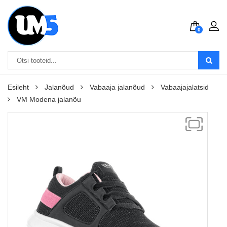
0
Esileht
Jalanõud
Vabaaja jalanõud
Vabaajajalatsid
VM Modena jalanõu