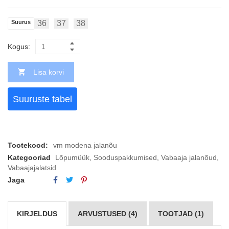
Suurus
36
37
38
Kogus:
Lisa korvi
Suuruste tabel
Tootekood:
vm modena jalanõu
Kategooriad
Lõpumüük
,
Sooduspakkumised
,
Vabaaja jalanõud
,
Vabaajajalatsid
Jaga
KIRJELDUS
ARVUSTUSED (4)
TOOTJAD (1)