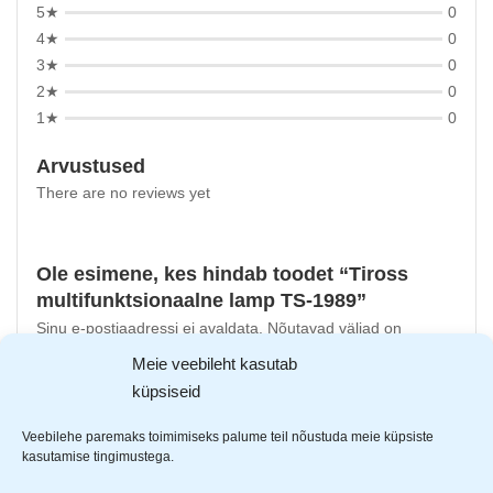
5★
0
4★
0
3★
0
2★
0
1★
0
Arvustused
There are no reviews yet
Ole esimene, kes hindab toodet “Tiross
multifunktsionaalne lamp TS-1989”
Sinu e-postiaadressi ei avaldata.
Nõutavad väljad on
tähistatud
*
-ga
Meie veebileht kasutab
küpsiseid
Sinu hinnang
Sinu arvustus
*
Veebilehe paremaks toimimiseks palume teil nõustuda meie küpsiste
kasutamise tingimustega.