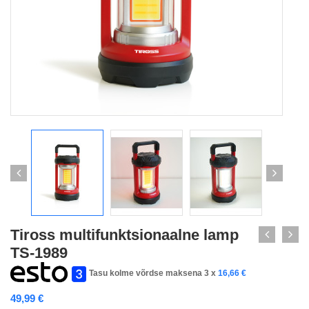
Tiross multifunktsionaalne lamp
TS-1989
Tasu kolme võrdse maksena 3 x
16,66
€
49,99
€