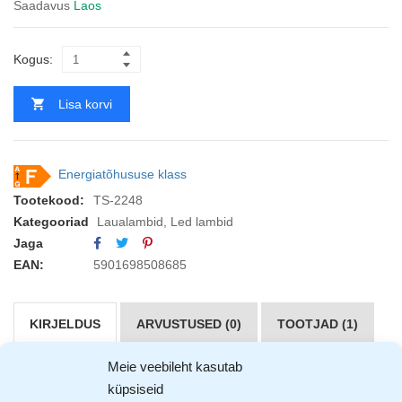
Saadavus
Laos
Kogus:
Lisa korvi
Energiatõhususe klass
Tootekood:
TS-2248
Kategooriad
Laualambid
,
Led lambid
Jaga
EAN:
5901698508685
KIRJELDUS
ARVUSTUSED (0)
TOOTJAD (1)
Meie veebileht kasutab
Tiross
puutetundlik laualamp
küpsiseid
Tootel on valikus 2 värvi, palume kirjutada märkuste