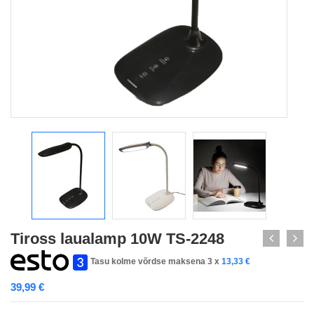
Tiross laualamp 10W TS-2248
Tasu kolme võrdse maksena 3 x
13,33
€
39,99
€