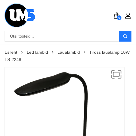
0
Esileht
Led lambid
Laualambid
Tiross laualamp 10W
TS-2248