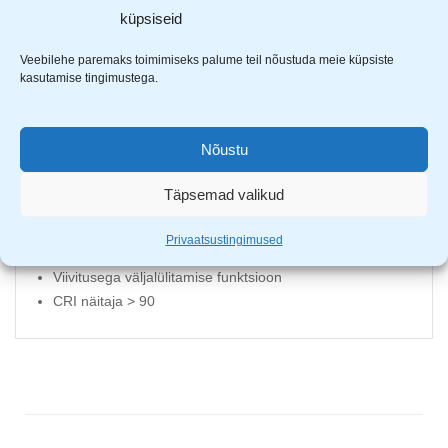
kasutusmugavuse. Puutetundliku paneeli abil saab
küpsiseid
reguleerida lambi režiime.
Veebilehe paremaks toimimiseks palume teil nõustuda meie küpsiste
kasutamise tingimustega.
Võimsus 10W
Valgustugevus 500lm, 56 SMD LED
Eluiga 20 000 töötundi
Nõustu
Energiaklass: F
Kokkuklapitav korpus
Täpsemad valikud
3 valgussoojust: 3000K/4000K/6000K
Puutetundlik paneel režiimide vahetamiseks
Privaatsustingimused
Rullikust dimmerdatav valgustugevus
Viivitusega väljalülitamise funktsioon
CRI näitaja > 90