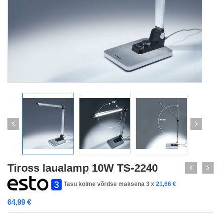
Tiross laualamp 10W TS-2240
Tasu kolme võrdse maksena 3 x
21,66
€
64,99
€