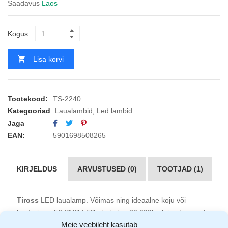
Saadavus
Laos
Kogus:
Lisa korvi
Tootekood:
TS-2240
Kategooriad
Laualambid
,
Led lambid
Jaga
EAN:
5901698508265
KIRJELDUS
ARVUSTUSED (0)
TOOTJAD (1)
Tiross
LED laualamp. Võimas ning ideaalne koju või
kontorisse. 56 SMD LED pirni ning 20 000h eluiga tagavad
Meie veebileht kasutab
suurepärase