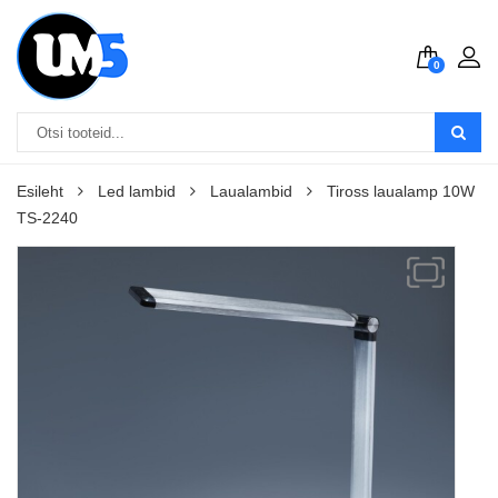
0
Esileht
Led lambid
Laualambid
Tiross laualamp 10W
TS-2240