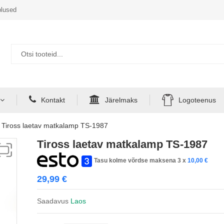
lused
Kontakt
Järelmaks
Logoteenus
Tiross laetav matkalamp TS-1987
Tiross laetav matkalamp TS-1987
Tasu kolme võrdse maksena 3 x
10,00
€
29,99
€
Saadavus
Laos