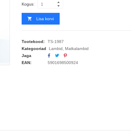
Kogus:
Lisa korvi
Tootekood:
TS-1987
Kategooriad
Lambid
,
Matkalambid
Jaga
EAN:
5901698500924