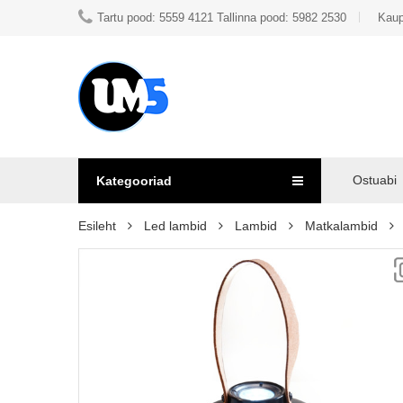
Tartu pood: 5559 4121 Tallinna pood: 5982 2530
Kaup
Ostuabi
Kategooriad
Esileht
Led lambid
Lambid
Matkalambid