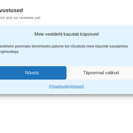
vustused
re are no reviews yet
Meie veebileht kasutab küpsiseid
eebilehe paremaks toimimiseks palume teil nõustuda meie küpsiste kasutamise
ingimustega.
 laetav matkalamp TS-1987”
Nõustu
Täpsemad valikud
ähistatud
*
-ga
Privaatsustingimused