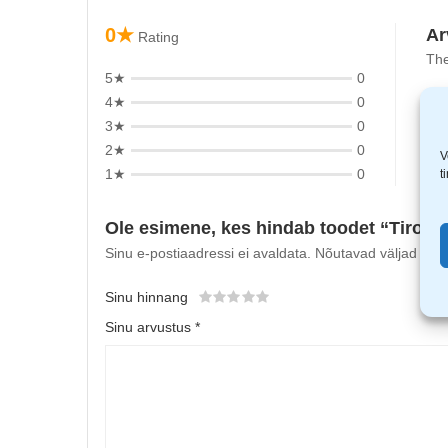
0★
Ar
Rating
The
5★
0
4★
0
3★
0
2★
0
V
1★
0
t
Ole esimene, kes hindab toodet “Tiross
Sinu e-postiaadressi ei avaldata.
Nõutavad väljad on t
Sinu hinnang
Sinu arvustus
*