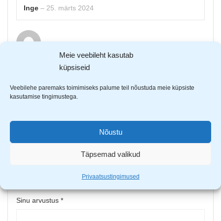
Inge
–
25. märts 2024
Meie veebileht kasutab
küpsiseid
Moonika
–
19. nov. 2024
Veebilehe paremaks toimimiseks palume teil nõustuda meie küpsiste
head kerged õrnalt soojad. päris talveks jäävad
kasutamise tingimustega.
külmaks
Nõustu
Lisa arvustus
Sinu e-postiaadressi ei avaldata.
Nõutavad väljad on
Täpsemad valikud
tähistatud
*
-ga
Privaatsustingimused
Sinu hinnang
Sinu arvustus
*