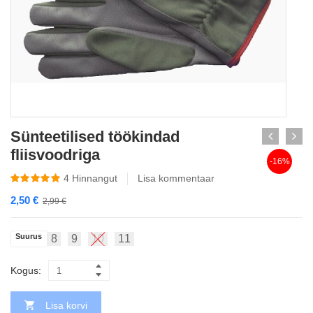
Sünteetilised töökindad
fliisvoodriga
-16%
4
Hinnangut
Lisa kommentaar
2,50
€
2,99
€
Suurus
8
9
10
11
Kogus:
Lisa korvi