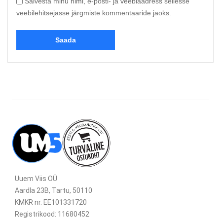
Salvesta minu nimi, e-posti- ja veebiaadress sellesse
veebilehitsejasse järgmiste kommentaaride jaoks.
Uuem Viis OÜ
Aardla 23B, Tartu, 50110
KMKR nr. EE101331720
Registrikood: 11680452