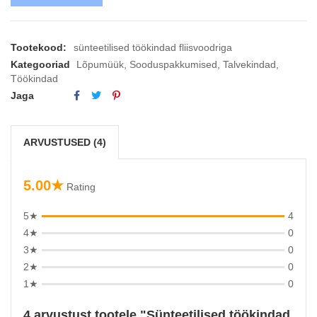
Tootekood:
sünteetilised töökindad fliisvoodriga
Kategooriad
Lõpumüük
,
Sooduspakkumised
,
Talvekindad
,
Töökindad
Jaga
ARVUSTUSED (4)
5.00★
Rating
5★
4
4★
0
3★
0
2★
0
1★
0
4 arvustust tootele
Sünteetilised töökindad