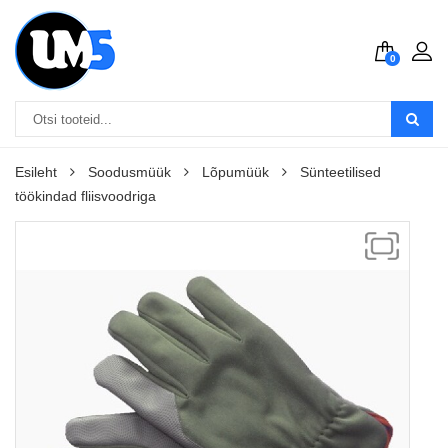
0
Esileht
Soodusmüük
Lõpumüük
Sünteetilised
töökindad fliisvoodriga