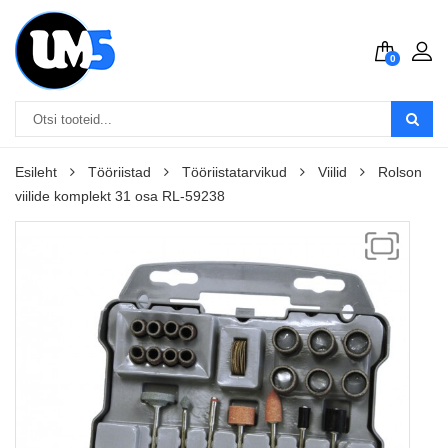
0
Esileht
Tööriistad
Tööriistatarvikud
Viilid
Rolson
viilide komplekt 31 osa RL-59238