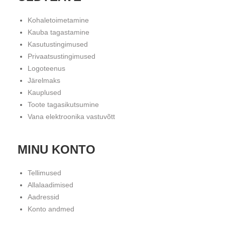
Kohaletoimetamine
Kauba tagastamine
Kasutustingimused
Privaatsustingimused
Logoteenus
Järelmaks
Kauplused
Toote tagasikutsumine
Vana elektroonika vastuvõtt
MINU KONTO
Tellimused
Allalaadimised
Aadressid
Konto andmed