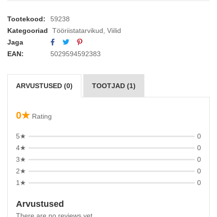
Tootekood:
59238
Kategooriad
Tööriistatarvikud
,
Viilid
Jaga
EAN:
5029594592383
ARVUSTUSED (0)
TOOTJAD (1)
0★
Rating
5★
0
4★
0
3★
0
2★
0
1★
0
Arvustused
There are no reviews yet