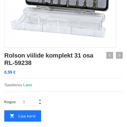
Rolson viilide komplekt 31 osa
RL-59238
6,99
€
Saadavus
Laos
Kogus:
Lisa korvi