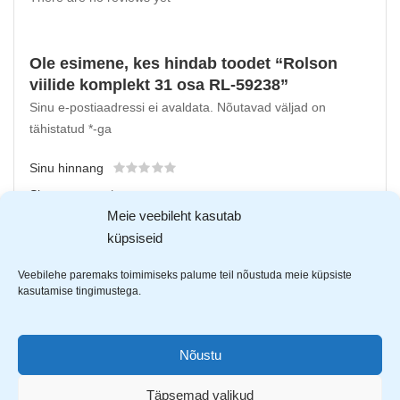
Ole esimene, kes hindab toodet “Rolson
viilide komplekt 31 osa RL-59238”
Sinu e-postiaadressi ei avaldata.
Nõutavad väljad on
tähistatud
*
-ga
Sinu hinnang
Sinu arvustus
*
Meie veebileht kasutab
küpsiseid
Veebilehe paremaks toimimiseks palume teil nõustuda meie küpsiste
kasutamise tingimustega.
Nõustu
Täpsemad valikud
Upload up to 5 images or videos