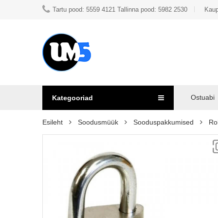
Tartu pood: 5559 4121 Tallinna pood: 5982 2530
Kaup
Ostuabi
Kategooriad
Esileht
Soodusmüük
Sooduspakkumised
Ro