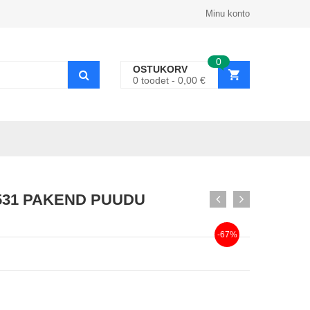
Minu konto
0
OSTUKORV
0
toodet
0,00
€
66531 PAKEND PUUDU
-67%