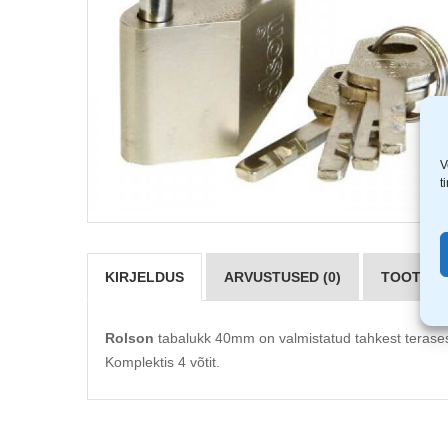
V
t
KIRJELDUS
ARVUSTUSED (0)
TOOTJAD 
Rolson
tabalukk 40mm on valmistatud tahkest terasest
Komplektis 4 võtit.