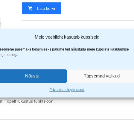
Lisa korvi
Tootekood:
66531PAKENDIMURE
Meie veebileht kasutab küpsiseid
Kategooriad
Pakendiveaga tooted
,
Sooduspakkumised
Jaga
eebilehe paremaks toimimiseks palume teil nõustuda meie küpsiste kasutamise
ingimustega.
Nõustu
Täpsemad valikud
(1)
Privaatsustingimused
. Topelt lukustus funktsioon.