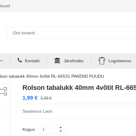
lused
Kontakt
Järelmaks
Logoteenus
lson tabalukk 40mm 4võtit RL-66531 PAKEND PUUDU
Rolson tabalukk 40mm 4võtit RL-
1,99
€
5,99
€
Saadavus
Laos
Kogus: