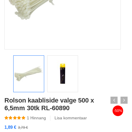
Rolson kaabliside valge 500 x
6,5mm 30tk RL-60890
-50%
1
Hinnang
Lisa kommentaar
1,89
€
3,79
€