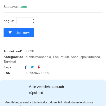
Saadavus
Laos
Kogus:
Lisa korvi
Tootekood:
60890
Kategooriad
Kinnitusvahendid
,
Lõpumüük
,
Sooduspakkumised
,
Tarvikud
Jaga
EAN:
5029594608909
Meie veebileht kasutab
KIRJELDUS
ARVUSTUSED (1)
TOOTJAD (1)
küpsiseid
Veebilehe paremaks toimimiseks palume teil nõustuda meie küpsiste
Kaablikinnitus pakk. Sobib hästi kaablite, juhtmete, voolikute