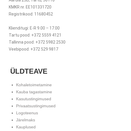
Aardla 23B, Tartu, 50110
KMKR nr. EE101331720
Registrikood: 11680452
Klienditugi: E-R 9.00 – 17.00
Tartu pood: +372 5559 4121
Tallinna pood: +372 5982 2530
Veebipood: +372 529 9817
ÜLDTEAVE
Kohaletoimetamine
Kauba tagastamine
Kasutustingimused
Privaatsustingimused
Logoteenus
Järelmaks
Kauplused