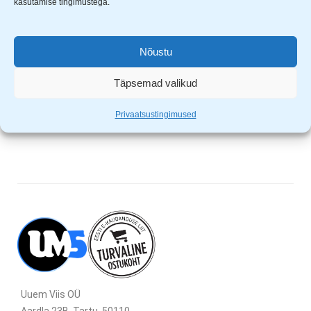
kasutamise tingimustega.
jm. kinnitamiseks.
Värvus: valge
Nõustu
Mõõdud: 500 x 6.5mm
Pakendis 30 kaablikinnitust
Täpsemad valikud
Vastupidav materjal ja tugev kinnitus
Kannatavad kuumust, külma ja niiskust
Privaatsustingimused
Uuem Viis OÜ