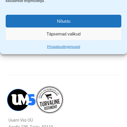
kasutamise tingimustega.
jm. kinnitamiseks.
Värvus: must
Nõustu
Mõõdud: 200 x 4.8mm
Pakendis 100 kaablikinnitust
Täpsemad valikud
Vastupidav materjal ja tugev kinnitus
Kannatavad kuumust, külma ja niiskust
Privaatsustingimused
Uuem Viis OÜ