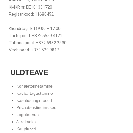
Aardla 23B, Tartu, 50110
KMKR nr. EE101331720
Registrikood: 11680452
Klienditugi: E-R 9.00 – 17.00
Tartu pood: +372 5559 4121
Tallinna pood: +372 5982 2530
Veebipood: +372 529 9817
ÜLDTEAVE
Kohaletoimetamine
Kauba tagastamine
Kasutustingimused
Privaatsustingimused
Logoteenus
Järelmaks
Kauplused