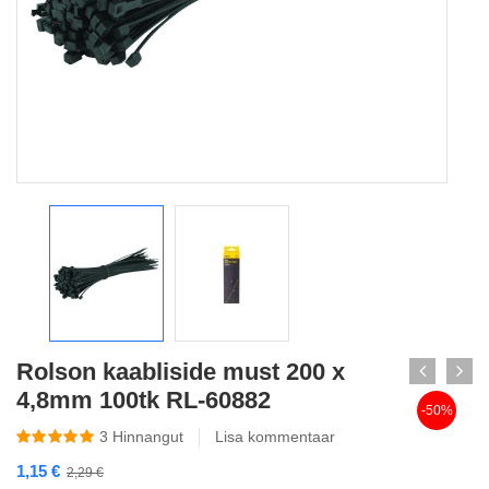
Rolson kaabliside must 200 x
4,8mm 100tk RL-60882
-50%
3
Hinnangut
Lisa kommentaar
1,15
€
2,29
€