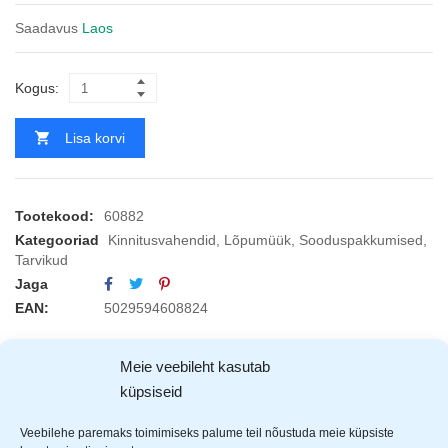
Saadavus
Laos
Kogus:
Lisa korvi
Tootekood:
60882
Kategooriad
Kinnitusvahendid
,
Lõpumüük
,
Sooduspakkumised
,
Tarvikud
Jaga
EAN:
5029594608824
Meie veebileht kasutab
KIRJELDUS
ARVUSTUSED (3)
TOOTJAD (1)
küpsiseid
Veebilehe paremaks toimimiseks palume teil nõustuda meie küpsiste
Kaablikinnitus pakk. Sobib hästi kaablite, juhtmete, voolikute