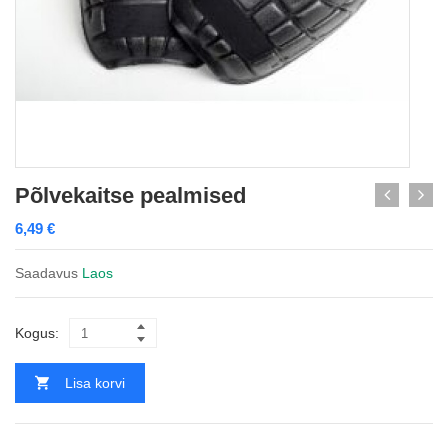
Põlvekaitse pealmised
6,49
€
Saadavus
Laos
Kogus:
Lisa korvi