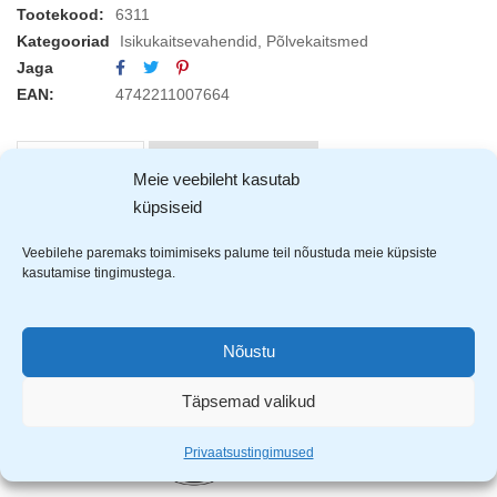
Tootekood:
6311
Kategooriad
Isikukaitsevahendid
,
Põlvekaitsmed
Jaga
EAN:
4742211007664
KIRJELDUS
ARVUSTUSED (0)
Meie veebileht kasutab
küpsiseid
Veebilehe paremaks toimimiseks palume teil nõustuda meie küpsiste
kasutamise tingimustega.
Nõustu
Täpsemad valikud
Privaatsustingimused