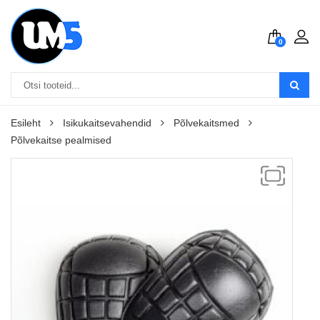
0
Esileht
Isikukaitsevahendid
Põlvekaitsmed
Põlvekaitse pealmised