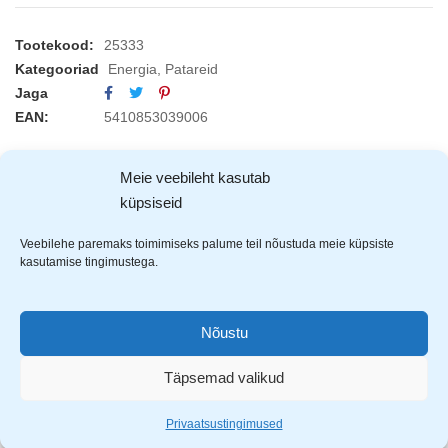
Tootekood:
25333
Kategooriad
Energia
,
Patareid
Jaga
EAN:
5410853039006
Meie veebileht kasutab
KIRJELDUS
ARVUSTUSED (3)
TOOTJAD (1)
küpsiseid
Veebilehe paremaks toimimiseks palume teil nõustuda meie küpsiste
kasutamise tingimustega.
Nõustu
Täpsemad valikud
Privaatsustingimused