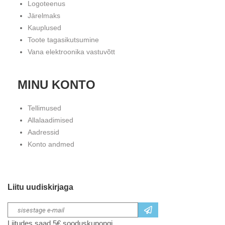
Logoteenus
Järelmaks
Kauplused
Toote tagasikutsumine
Vana elektroonika vastuvõtt
MINU KONTO
Tellimused
Allalaadimised
Aadressid
Konto andmed
Liitu uudiskirjaga
Liitudes saad 5€ sooduskupongi