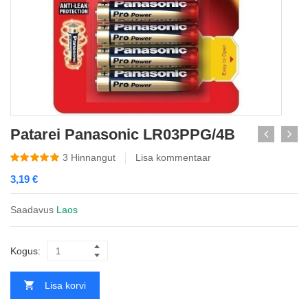
Patarei Panasonic LR03PPG/4B
3
Hinnangut
Lisa kommentaar
3,19
€
Saadavus
Laos
Kogus:
Lisa korvi