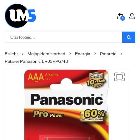
0
Esileht
Majapidamistarbed
Energia
Patareid
Patarei Panasonic LR03PPG/4B