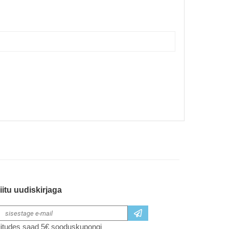
iitu uudiskirjaga
iitudes saad 5€ sooduskupongi