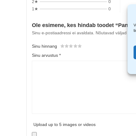
2★
0
1★
0
Ole esimene, kes hindab toodet “Panas
V
t
Sinu e-postiaadressi ei avaldata.
Nõutavad väljad on t
Sinu hinnang
Sinu arvustus
*
Upload up to 5 images or videos