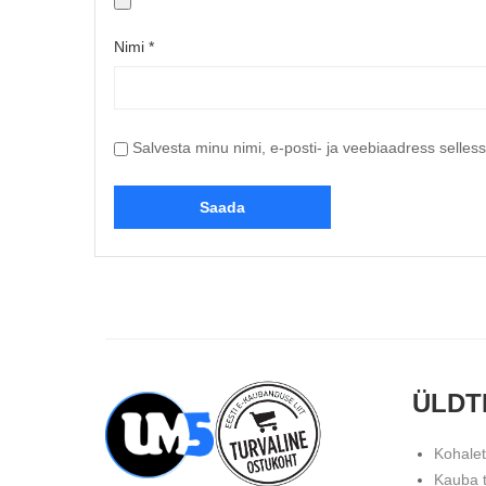
Nimi
*
Salvesta minu nimi, e-posti- ja veebiaadress selles
ÜLDT
Kohale
Kauba 