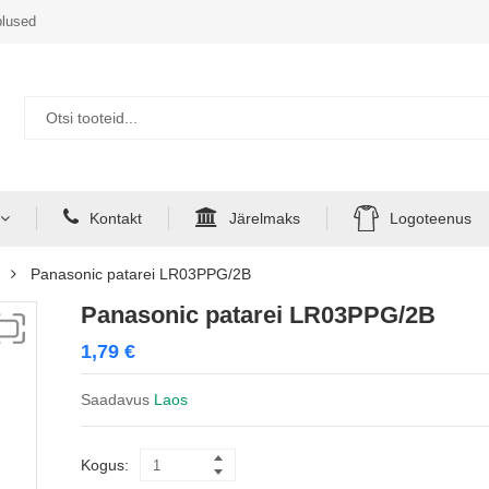
lused
Kontakt
Järelmaks
Logoteenus
Panasonic patarei LR03PPG/2B
Panasonic patarei LR03PPG/2B
1,79
€
Saadavus
Laos
Kogus: