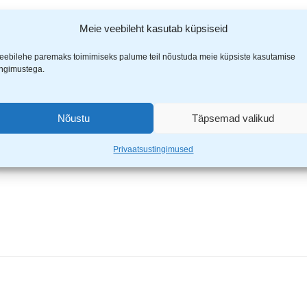
Meie veebileht kasutab küpsiseid
onic patarei LR03PPG/2B”
eebilehe paremaks toimimiseks palume teil nõustuda meie küpsiste kasutamise
ingimustega.
ähistatud
*
-ga
Nõustu
Täpsemad valikud
Privaatsustingimused