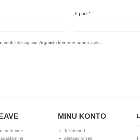
E-post
*
se veebilehitsejasse järgmiste kommentaaride jaoks.
EAVE
MINU KONTO
L
toimetamine
Tellimused
tagastamine
Allalaadimised
L