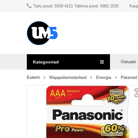
Tartu pood: 5559 4121 Tallinna pood: 5982 2530
Kaup
Ostuabi
Kategooriad
Esileht
Majapidamistarbed
Energia
Patareid