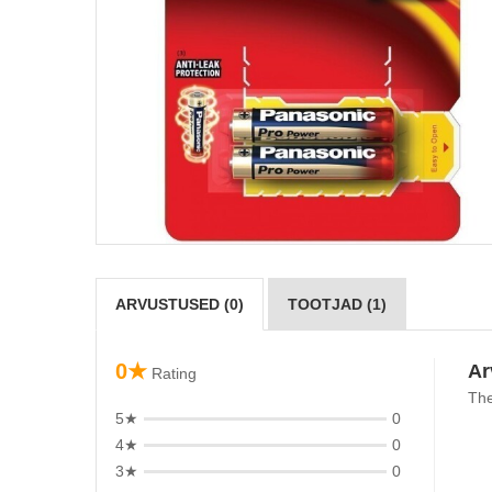
ARVUSTUSED (0)
TOOTJAD (1)
0★
Ar
Rating
The
5★
0
4★
0
3★
0