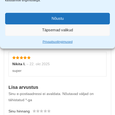
kasutamise tingimustega.
Nõustu
Lauri Kuusik
–
3. juuli 2025
Täpsemad valikud
Privaatsustingimused
Nikita I.
–
22. okt 2025
super
Lisa arvustus
Sinu e-postiaadressi ei avaldata.
Nõutavad väljad on
tähistatud
*
-ga
Sinu hinnang