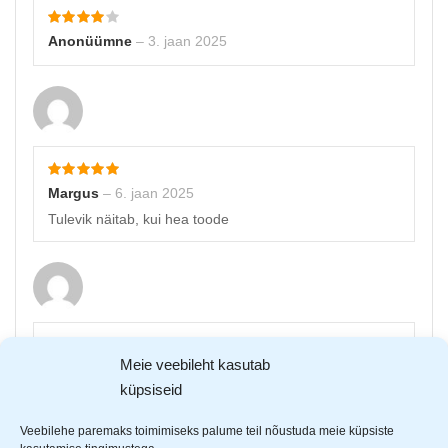
Anonüümne
–
3. jaan 2025
Margus
–
6. jaan 2025
Tulevik näitab, kui hea toode
Meie veebileht kasutab
Ingrid
–
16. jaan 2025
küpsiseid
Hea kvaliteet, teravad ja mugavad.
Veebilehe paremaks toimimiseks palume teil nõustuda meie küpsiste