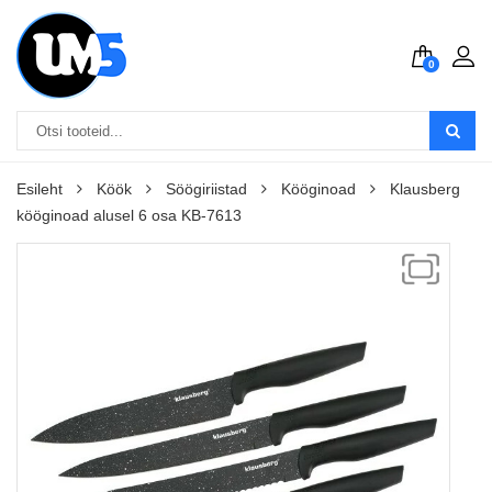
0
Esileht
Köök
Söögiriistad
Kööginoad
Klausberg
kööginoad alusel 6 osa KB-7613