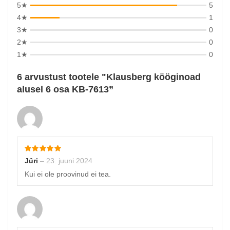
5★
5
4★
1
3★
0
2★
0
1★
0
6 arvustust tootele
Klausberg kööginoad
alusel 6 osa KB-7613
Jüri
–
23. juuni 2024
Kui ei ole proovinud ei tea.