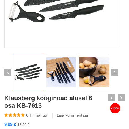
Klausberg kööginoad alusel 6
osa KB-7613
-29%
6
Hinnangut
Lisa kommentaar
9,99
€
13,99
€