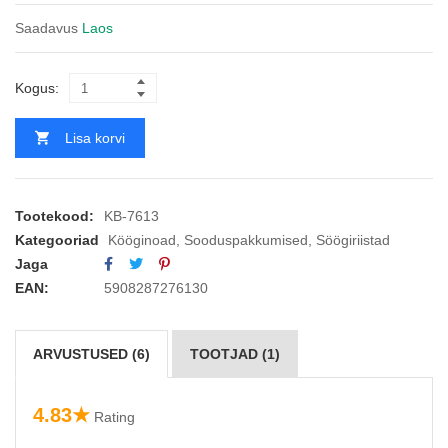
Saadavus
Laos
Kogus:
Lisa korvi
Tootekood:
KB-7613
Kategooriad
Kööginoad
,
Sooduspakkumised
,
Söögiriistad
Jaga
EAN:
5908287276130
ARVUSTUSED (6)
TOOTJAD (1)
4.83★
Rating