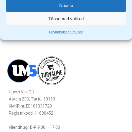
süsteem.
Nõustu
Koogivormi mõõdud: 26 x 26 x 6.8cm
Täpsemad valikud
Privaatsustingimused
Uuem Viis OÜ
Aardla 23B, Tartu, 50110
KMKR nr. EE101331720
Registrikood: 11680452
Klienditugi: E-R 9.00 – 17.00