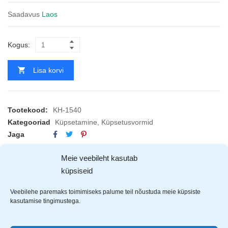
Saadavus
Laos
Kogus:
Lisa korvi
Tootekood:
KH-1540
Kategooriad
Küpsetamine
,
Küpsetusvormid
Jaga
EAN:
5908287215405
Meie veebileht kasutab
küpsiseid
KIRJELDUS
ARVUSTUSED (9)
TOOTJAD (1)
Veebilehe paremaks toimimiseks palume teil nõustuda meie küpsiste
kasutamise tingimustega.
King Hoff
koogivorm on mittenakkuva pinnakattega. Lihtne
puhastada ja hooldada. Mugav klambriga suletav ja avatav