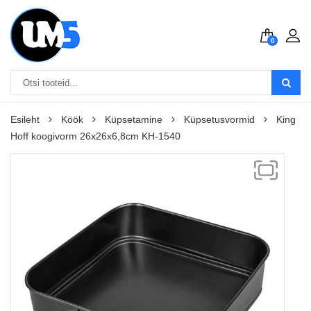
0
Esileht
Köök
Küpsetamine
Küpsetusvormid
King
Hoff koogivorm 26x26x6,8cm KH-1540