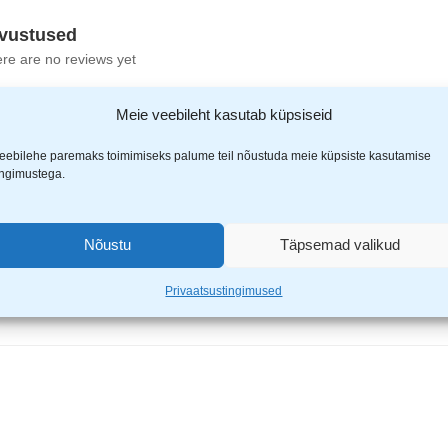
vustused
re are no reviews yet
Meie veebileht kasutab küpsiseid
eebilehe paremaks toimimiseks palume teil nõustuda meie küpsiste kasutamise
ingimustega.
off köögikaal KH-1822”
Nõustu
Täpsemad valikud
ähistatud
*
-ga
Privaatsustingimused