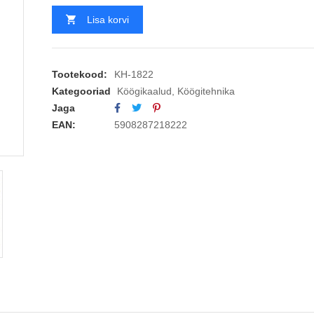
Lisa korvi
Tootekood:
KH-1822
Kategooriad
Köögikaalud
,
Köögitehnika
Jaga
EAN:
5908287218222