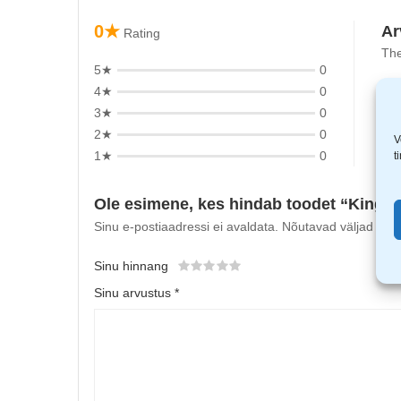
0★
Ar
Rating
The
5★
0
4★
0
3★
0
2★
0
V
1★
0
t
Ole esimene, kes hindab toodet “King H
Sinu e-postiaadressi ei avaldata.
Nõutavad väljad on t
Sinu hinnang
Sinu arvustus
*