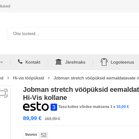
lused
Kontakt
Järelmaks
Logoteenus
ed
Hi-vis tööpüksid
Jobman stretch vööpüksid eemaldatavate ri
Jobman stretch vööpüksid eemaldat
Hi-Vis kollane
Tasu kolme võrdse maksena 3 x
30,00
€
89,99
€
169,99
€
Suurus
52