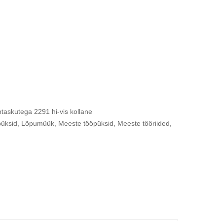
taskutega 2291 hi-vis kollane
püksid
,
Lõpumüük
,
Meeste tööpüksid
,
Meeste tööriided
,