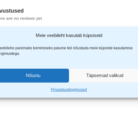
vustused
re are no reviews yet
Meie veebileht kasutab küpsiseid
eebilehe paremaks toimimiseks palume teil nõustuda meie küpsiste kasutamise
ingimustega.
 stretch vööpüksid eemaldatavate ripptaskutega 229
Nõustu
Täpsemad valikud
ähistatud
*
-ga
Privaatsustingimused