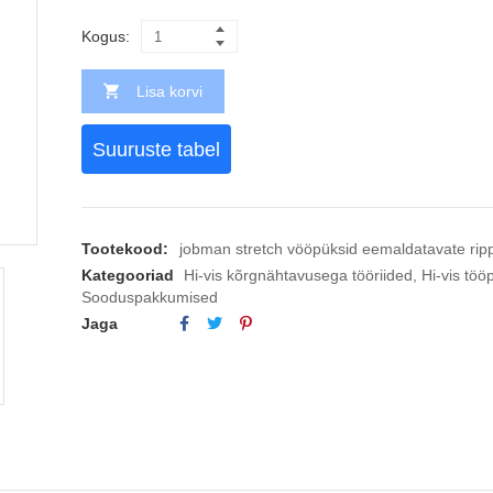
Kogus:
Lisa korvi
Suuruste tabel
Tootekood:
jobman stretch vööpüksid eemaldatavate ripp
Kategooriad
Hi-vis kõrgnähtavusega tööriided
,
Hi-vis töö
Sooduspakkumised
Jaga