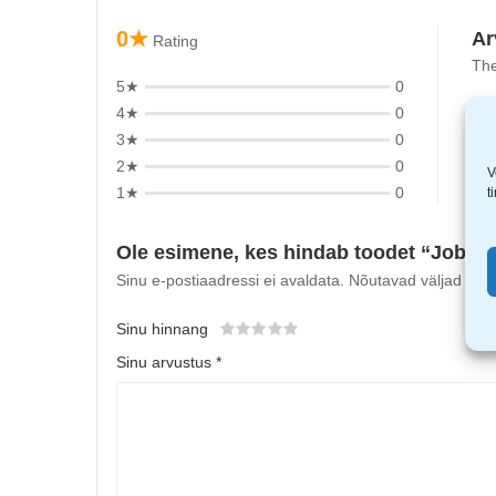
0★
Ar
Rating
The
5★
0
4★
0
3★
0
2★
0
V
1★
0
t
Ole esimene, kes hindab toodet “Jobman
Sinu e-postiaadressi ei avaldata.
Nõutavad väljad on t
Sinu hinnang
Sinu arvustus
*