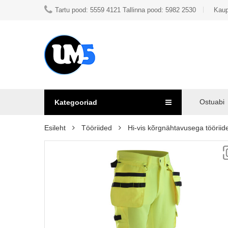
Tartu pood: 5559 4121 Tallinna pood: 5982 2530
Kaup
Ostuabi
Kategooriad
Esileht
Tööriided
Hi-vis kõrgnähtavusega tööriid