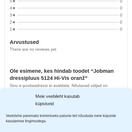
5★
0
4★
0
3★
0
2★
0
1★
0
Arvustused
There are no reviews yet
Ole esimene, kes hindab toodet “Jobman
dressipluus 5124 Hi-Vis oranž”
Sinu e-postiaadressi ei avaldata.
Nõutavad väljad on
tähistatud
*
-ga
Meie veebileht kasutab
küpsiseid
Sinu hinnang
Sinu arvustus
*
Veebilehe paremaks toimimiseks palume teil nõustuda meie küpsiste
kasutamise tingimustega.