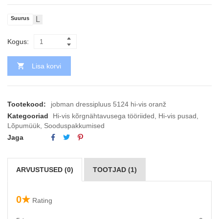
Suurus
L
Kogus:
Lisa korvi
Tootekood:
jobman dressipluus 5124 hi-vis oranž
Kategooriad
Hi-vis kõrgnähtavusega tööriided
,
Hi-vis pusad
,
Lõpumüük
,
Sooduspakkumised
Jaga
ARVUSTUSED (0)
TOOTJAD (1)
0★
Rating