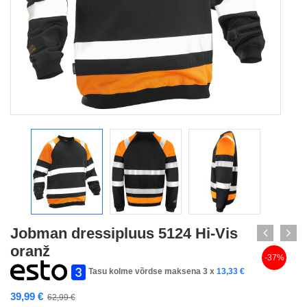
Jobman dressipluus 5124 Hi-Vis
oranž
-37%
Tasu kolme võrdse maksena 3 x
13,33
€
39,99
€
62,99
€