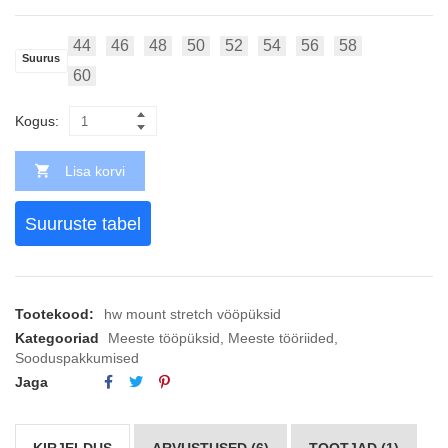
44
46
48
50
52
54
56
58
Suurus
60
Kogus:
Lisa korvi
Suuruste tabel
Tootekood:
hw mount stretch vööpüksid
Kategooriad
Meeste tööpüksid
,
Meeste tööriided
,
Sooduspakkumised
Jaga