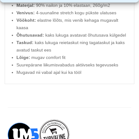
Materjal:
90% nailon ja 10% elastaan, 260g/m2
Venivus:
4-suunaline stretch kogu pükste ulatuses
Vöökoht:
elastne lõõts, mis venib kehaga mugavalt
kaasa
Õhutusavad:
kaks lukuga avatavat õhutusava külgedel
Taskud:
kaks lukuga reietaskut ning tagataskut ja kaks
avatud taskut ees
Lõige:
mugav comfort fit
Suurepärane liikumisvabadus aktiivseks tegevuseks
Mugavad nii vabal ajal kui ka tööl