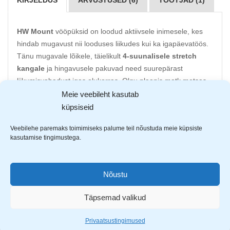
KIRJELDUS
ARVUSTUSED (6)
TOOTJAD (1)
HW Mount
vööpüksid on loodud aktiivsele inimesele, kes
hindab mugavust nii looduses liikudes kui ka igapäevatöös.
Tänu mugavale lõikele, täielikult
4-suunalisele stretch
kangale
ja hingavusele pakuvad need suurepärast
liikumisvabadust igas olukorras. Olgu plaanis matk metsas,
jalutuskäik looduses, reis, kalalkäik või lihtsalt aktiivne päev
Meie veebileht kasutab
õues –
HW Mount
liigub mugavalt koos sinuga. Kui
küpsiseid
intensiivsus tõuseb, saad lukuga avada külgedel olevad
Veebilehe paremaks toimimiseks palume teil nõustuda meie küpsiste
õhutusavad, mis aitab kaasa hingavusele. Kuigi
HW Mount
kasutamise tingimustega.
sobib suurepäraselt vaba aja veetmiseks, on need tänu
vastupidavale materjalile ja praktilisele disainile ka
usaldusväärne valik igapäevaseks tööks. Need sobivad
Nõustu
hästi näiteks transporti ja logistikasse, laotöödele, haljastus-
ja aiatöödele, garaaži, paigaldus- ning hooldustöödele või
Täpsemad valikud
kõigile, kes hindavad mugavaid ja vastupidavaid pükse ka
tööpäeva jooksul.
Privaatsustingimused