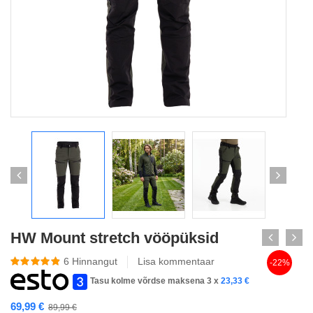
HW Mount stretch vööpüksid
6
Hinnangut
Lisa kommentaar
-22%
Tasu kolme võrdse maksena 3 x
23,33
€
69,99
€
89,99
€