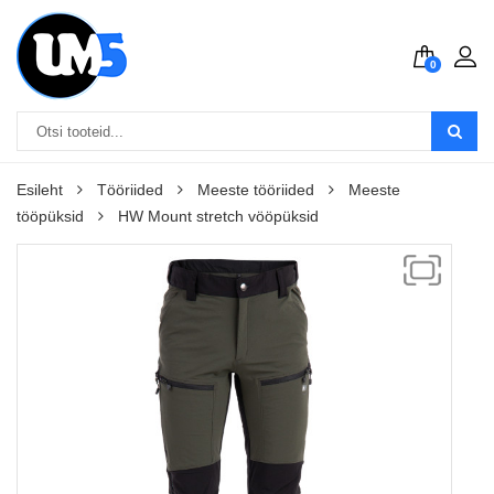
0
Esileht
Tööriided
Meeste tööriided
Meeste
tööpüksid
HW Mount stretch vööpüksid