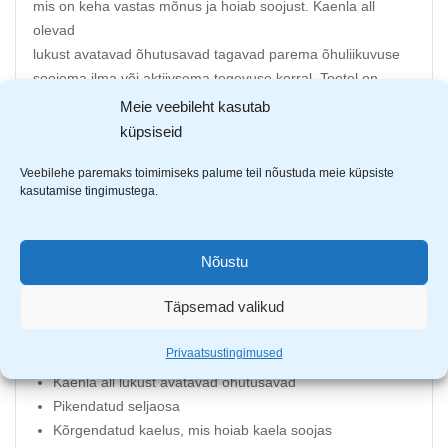
mis on keha vastas mõnus ja hoiab soojust. Kaenla all
olevad
lukust avatavad õhutusavad tagavad parema õhuliikuvuse
soojema ilma või aktiivsema tegevuse korral. Tootel on
lukust eemaldatav kapuuts, kaks lukuga küljetaskut ning üks
Meie veebileht kasutab
lukuga rinnatasku. Lisaks kaks mahukat ja avarat sisetaskut.
küpsiseid
SOFTSHELL
®
materjal muudab toote ilmastikukindlaks.
Veebilehe paremaks toimimiseks palume teil nõustuda meie küpsiste
kasutamise tingimustega.
Softshell materjal on praktiline ja mitmekihilise struktuuriga.
Koosneb sisemisest pehmest kihist, mis tagab soojuse,
välispind on vastupidav ja ilmastikukindel ning nende vahele
Nõustu
jääb membraankiht, mis annab tootele hea hingavuse.
Täpsemad valikud
Materjal: 94% polüester ja 6% spandeks, 300g/m2
Siseküljel 100% lamineeritud polüesterfliis
Privaatsustingimused
Veekindlus 10 000 mm ja hingavus 5000g/m2/24h
Kaenla all lukust avatavad õhutusavad
Pikendatud seljaosa
Kõrgendatud kaelus, mis hoiab kaela soojas