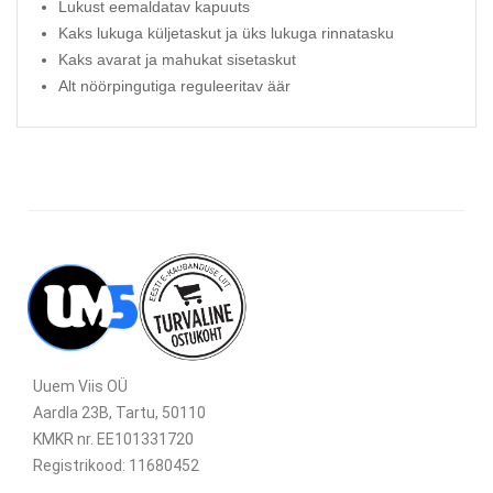
Lukust eemaldatav kapuuts
Kaks lukuga küljetaskut ja üks lukuga rinnatasku
Kaks avarat ja mahukat sisetaskut
Alt nöörpingutiga reguleeritav äär
Uuem Viis OÜ
Aardla 23B, Tartu, 50110
KMKR nr. EE101331720
Registrikood: 11680452