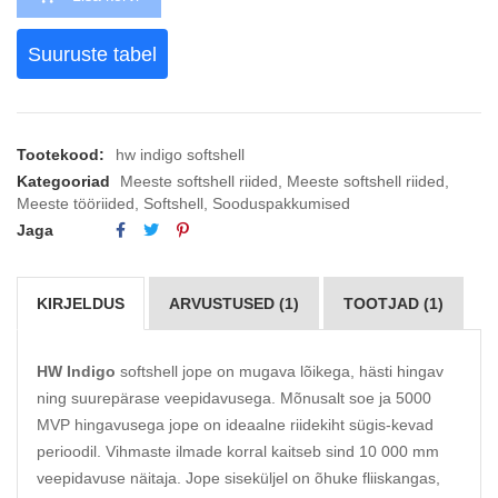
Suuruste tabel
Tootekood:
hw indigo softshell
Kategooriad
Meeste softshell riided
,
Meeste softshell riided
,
Meeste tööriided
,
Softshell
,
Sooduspakkumised
Jaga
KIRJELDUS
ARVUSTUSED (1)
TOOTJAD (1)
HW Indigo
softshell jope on mugava lõikega, hästi hingav
ning suurepärase veepidavusega. Mõnusalt soe ja 5000
MVP hingavusega jope on ideaalne riidekiht sügis-kevad
perioodil. Vihmaste ilmade korral kaitseb sind 10 000 mm
veepidavuse näitaja. Jope siseküljel on õhuke fliiskangas,