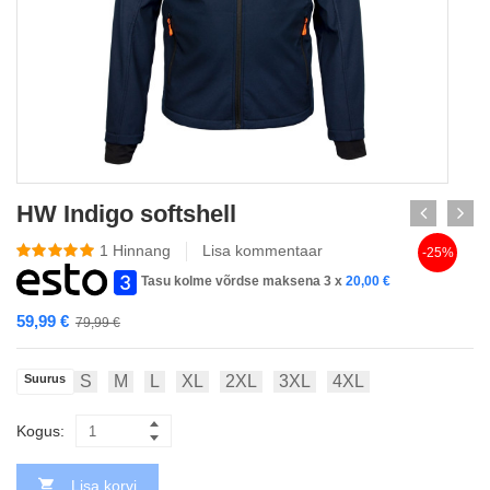
HW Indigo softshell
1
Hinnang
Lisa kommentaar
-25%
Tasu kolme võrdse maksena 3 x
20,00
€
59,99
€
79,99
€
Suurus
S
M
L
XL
2XL
3XL
4XL
Kogus:
Lisa korvi