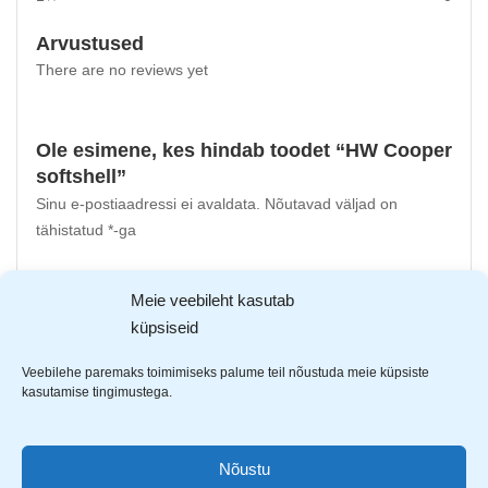
Arvustused
There are no reviews yet
Ole esimene, kes hindab toodet “HW Cooper
softshell”
Sinu e-postiaadressi ei avaldata.
Nõutavad väljad on
tähistatud
*
-ga
Sinu hinnang
Meie veebileht kasutab
Sinu arvustus
*
küpsiseid
Veebilehe paremaks toimimiseks palume teil nõustuda meie küpsiste
kasutamise tingimustega.
Nõustu