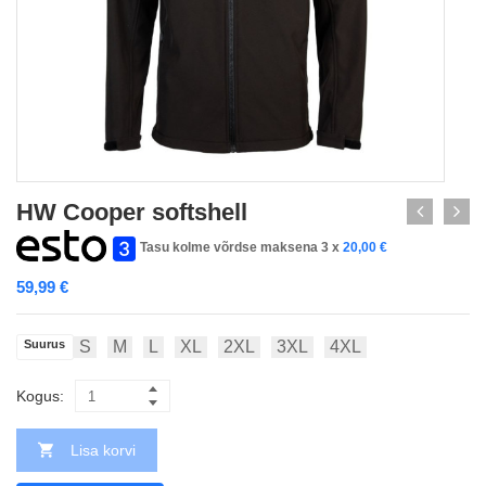
HW Cooper softshell
Tasu kolme võrdse maksena 3 x
20,00
€
59,99
€
Suurus
S
M
L
XL
2XL
3XL
4XL
Kogus:
Lisa korvi