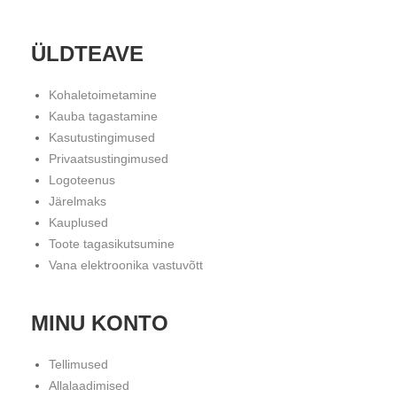
ÜLDTEAVE
Kohaletoimetamine
Kauba tagastamine
Kasutustingimused
Privaatsustingimused
Logoteenus
Järelmaks
Kauplused
Toote tagasikutsumine
Vana elektroonika vastuvõtt
MINU KONTO
Tellimused
Allalaadimised