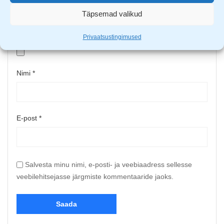
Täpsemad valikud
Upload up to 5 images or videos
Privaatsustingimused
Nimi
*
E-post
*
Salvesta minu nimi, e-posti- ja veebiaadress sellesse
veebilehitsejasse järgmiste kommentaaride jaoks.