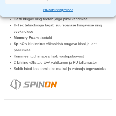
Pealispind valmistatud vastupidavast ja hõõrdevastasest
Privaatsustingimused
kangast
Hästi hingav ning toetab jalga pikal kandmisel
H-Tex
tehnoloogia tagab suurepärase hingavuse ning
veekindluse
Memory Foam
sisetald
SpinOn
kiirkinnitus võimaldab mugava kinni ja lahti
paelumise
Kummeeritud ninaosa lisab vastupidaavust
2-kihiline välistald EVA vahtkumm ja PU tallamuster
Sobib hästi kasutamiseks matkal ja vabaaja tegevusteks.