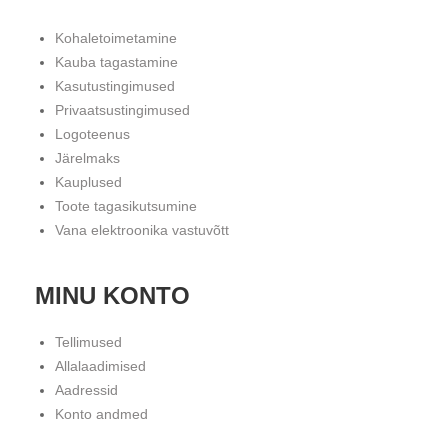
Kohaletoimetamine
Kauba tagastamine
Kasutustingimused
Privaatsustingimused
Logoteenus
Järelmaks
Kauplused
Toote tagasikutsumine
Vana elektroonika vastuvõtt
MINU KONTO
Tellimused
Allalaadimised
Aadressid
Konto andmed