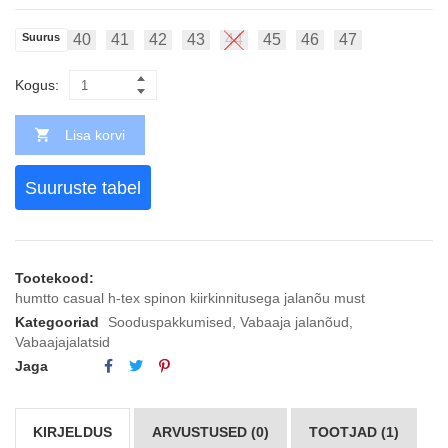
Suurus
40
41
42
43
44
45
46
47
Kogus:
Lisa korvi
Suuruste tabel
Tootekood:
humtto casual h-tex spinon kiirkinnitusega jalanõu must
Kategooriad
Sooduspakkumised
,
Vabaaja jalanõud
,
Vabaajajalatsid
Jaga
KIRJELDUS
ARVUSTUSED (0)
TOOTJAD (1)