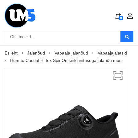
0
Esileht
Jalanõud
Vabaaja jalanõud
Vabaajajalatsid
Humtto Casual H-Tex SpinOn kiirkinnitusega jalanõu must