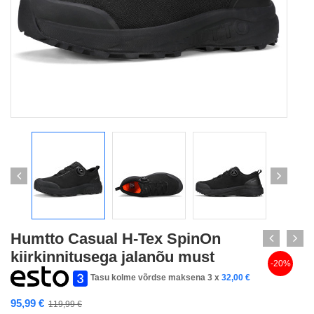
Humtto Casual H-Tex SpinOn
kiirkinnitusega jalanõu must
-20%
Tasu kolme võrdse maksena 3 x
32,00
€
95,99
€
119,99
€