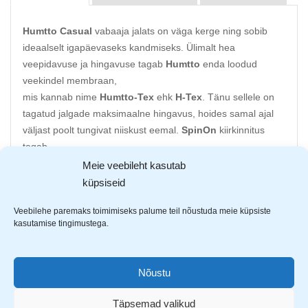
Humtto Casual
vabaaja jalats on väga kerge ning sobib
ideaalselt igapäevaseks kandmiseks. Ülimalt hea
veepidavuse ja hingavuse tagab
Humtto
enda loodud
veekindel membraan,
mis kannab nime
Humtto-Tex
ehk
H-Tex
. Tänu sellele on
tagatud jalgade maksimaalne hingavus, hoides samal ajal
väljast poolt tungivat niiskust eemal.
SpinOn
kiirkinnitus
tagab
mugava jalatsite kinni ja lahti paelumise ning võimaldab
Meie veebileht kasutab
fikseerida jalatsi täpselt kasutaja soovile. Lisaks
küpsiseid
on
SpinOn
süsteemil 3-aastane garantii. Jalanõu sees
Veebilehe paremaks toimimiseks palume teil nõustuda meie küpsiste
peitub
kasutamise tingimustega.
Memory Foam
sisetald, mis toetab jalga pikkadel
kandmistel ning aitab kaasa jala hingavusele. Jalatsi
välistald on valmistatud vastupidavast kummist,
Nõustu
mis neelab põrutusi ja tallamuster tagab kindla liikumise
erinevatel pinnastel.
Täpsemad valikud