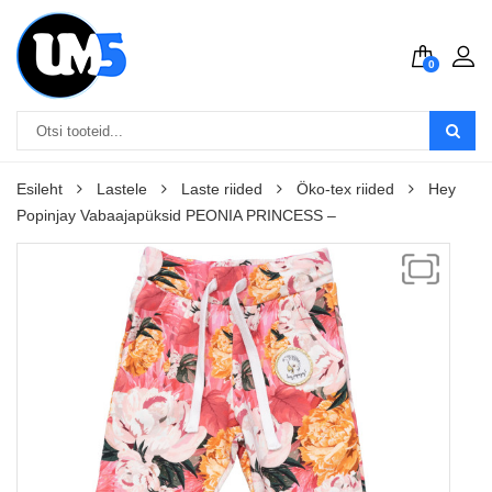
0
Esileht
Lastele
Laste riided
Öko-tex riided
Hey
Popinjay Vabaajapüksid PEONIA PRINCESS –