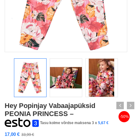
Hey Popinjay Vabaajapüksid
PEONIA PRINCESS –
-50%
Tasu kolme võrdse maksena 3 x
5,67
€
17,00
€
33,99
€