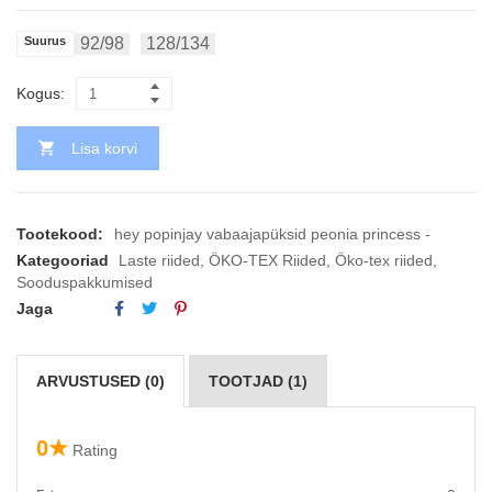
Suurus
92/98
128/134
Kogus:
Lisa korvi
Tootekood:
hey popinjay vabaajapüksid peonia princess -
Kategooriad
Laste riided
,
ÖKO-TEX Riided
,
Öko-tex riided
,
Sooduspakkumised
Jaga
ARVUSTUSED (0)
TOOTJAD (1)
0★
Rating