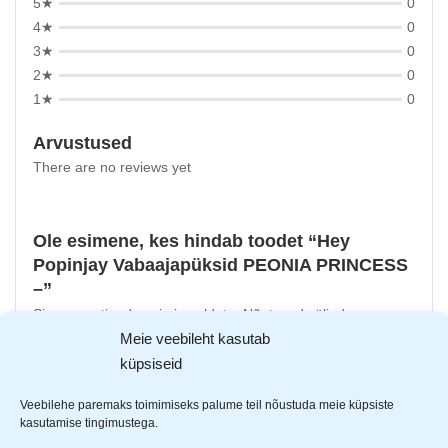
5★
0
4★
0
3★
0
2★
0
1★
0
Arvustused
There are no reviews yet
Ole esimene, kes hindab toodet “Hey
Popinjay Vabaajapüksid PEONIA PRINCESS
–”
Sinu e-postiaadressi ei avaldata.
Nõutavad väljad on
Meie veebileht kasutab
tähistatud
*
-ga
küpsiseid
Sinu hinnang
Veebilehe paremaks toimimiseks palume teil nõustuda meie küpsiste
Sinu arvustus
*
kasutamise tingimustega.