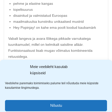
pehme ja elastne kangas
topeltsuurus
disainitud ja valmistatud Euroopas
maailmakuulsa kunstniku unikaalsed mustrid
Hey Popinjay! on kahe ema poolt loodud kaubamärk
Vabalt langeva ja avara lõikega pikkade varrukatega
tuunikamudel, millel on kelmikalt satsiline alläär.
Funktsionaalsust lisab mugav võimalus kombineerida
retuusidega.
Meie veebileht kasutab
Õmmeldud mahepõllundusest pärit ja kemikaalivabast
küpsiseid
GOTS orgaanilisest puuvillast, mis on hingav, pehmem,
hüpoallergiline ja kestab kauem.
Veebilehe paremaks toimimiseks palume teil nõustuda meie küpsiste
kasutamise tingimustega.
ÖKO-TEX märgis kinnitab, et kangaste värvimisprotsess on
korraldatud keskkonnasõbralikult.
Nõustu
Kaubamärgi isikupäraks on eriliselt säravad värvid ja