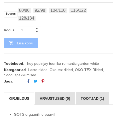
80/86
92/98
104/110
116/122
Suurus
128/134
Kogus:
Lisa korvi
Tootekood:
hey popinjay tuunika romantic garden white -
Kategooriad
Laste riided
,
Öko-tex riided
,
ÖKO-TEX Riided
,
Sooduspakkumised
Jaga
KIRJELDUS
ARVUSTUSED (0)
TOOTJAD (1)
GOTS orgaaniline puuvill