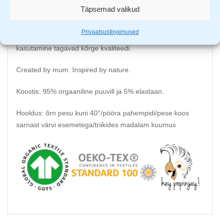
energiline stiil, mille motiivid on inspireeritud maalilisest
Täpsemad valikud
loodusest.
Privaatsustingimused
Euroopas disainimine, valmistamine ja kohalike tekstiilide
kasutamine tagavad kõrge kvaliteedi.
Created by mum. Inspired by nature.
Koostis: 95% orgaaniline puuvill ja 5% elastaan.
Hooldus: õrn pesu kuni 40°/pööra pahempidi/pese koos
sarnast värvi esemetega/triikides madalam kuumus