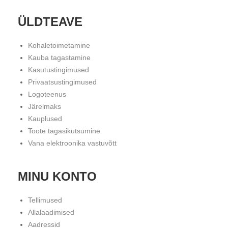
ÜLDTEAVE
Kohaletoimetamine
Kauba tagastamine
Kasutustingimused
Privaatsustingimused
Logoteenus
Järelmaks
Kauplused
Toote tagasikutsumine
Vana elektroonika vastuvõtt
MINU KONTO
Tellimused
Allalaadimised
Aadressid