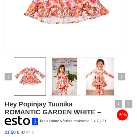
Hey Popinjay Tuunika
ROMANTIC GARDEN WHITE –
-50%
Tasu kolme võrdse maksena 3 x
7,17
€
21,50
€
42,99
€