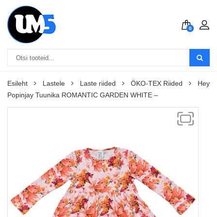
0
Esileht
Lastele
Laste riided
ÖKO-TEX Riided
Hey
Popinjay Tuunika ROMANTIC GARDEN WHITE –