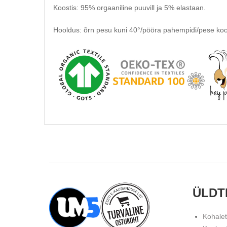
Koostis: 95% orgaaniline puuvill ja 5% elastaan.
Hooldus: õrn pesu kuni 40°/pööra pahempidi/pese ko
ÜLDT
Kohale