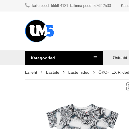
Tartu pood: 5559 4121 Tallinna pood: 5982 2530
Kaup
Ostuabi
Kategooriad
Esileht
Lastele
Laste riided
ÖKO-TEX Riide