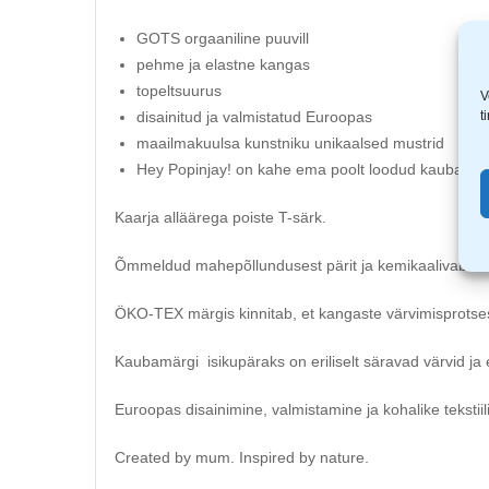
GOTS orgaaniline puuvill
pehme ja elastne kangas
topeltsuurus
V
t
disainitud ja valmistatud Euroopas
maailmakuulsa kunstniku unikaalsed mustrid
Hey Popinjay! on kahe ema poolt loodud kaubamä
Kaarja alläärega poiste T-särk.
Õmmeldud mahepõllundusest pärit ja kemikaalivabast 
ÖKO-TEX märgis kinnitab, et kangaste värvimisprotses
Kaubamärgi isikupäraks on eriliselt säravad värvid ja ene
Euroopas disainimine, valmistamine ja kohalike tekstii
Created by mum. Inspired by nature.