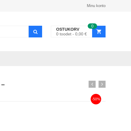
Minu konto
0
OSTUKORV
0
toodet
0,00
€
 –
-50%