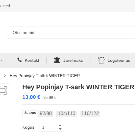
lused
Kontakt
Järelmaks
Logoteenus
d
Hey Popinjay T-särk WINTER TIGER –
Hey Popinjay T-särk WINTER TIGER
13,00
€
25,99
€
Suurus
92/98
104/110
116/122
Kogus: