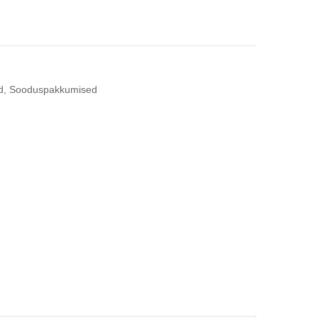
d
,
Sooduspakkumised