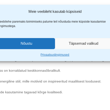
Meie veebileht kasutab küpsiseid
eebilehe paremaks toimimiseks palume teil nõustuda meie küpsiste kasutamise
ingimustega.
rk
Nõustu
Täpsemad valikud
Privaatsustingimused
GOTS orgaanilisest puuvillast, mis on hingav, pehmem, hüpoallergilin
s on korraldatud keskkonnasõbralikult.
rgiline stiil, mille motiivid on inspireeritud maalilisest loodusest.
lide kasutamine tagavad kõrge kvaliteedi.