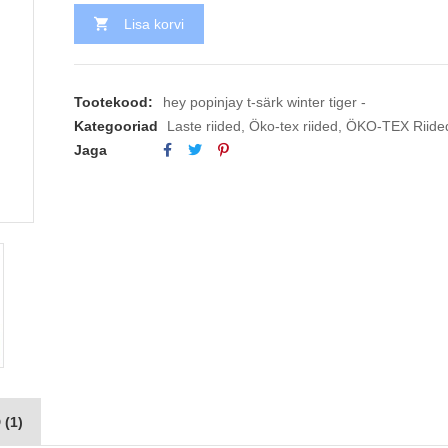
Lisa korvi
Tootekood:
hey popinjay t-särk winter tiger -
Kategooriad
Laste riided
,
Öko-tex riided
,
ÖKO-TEX Riide
Jaga
(1)