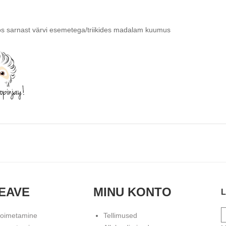
os sarnast värvi esemetega/triikides madalam kuumus
EAVE
MINU KONTO
L
toimetamine
Tellimused