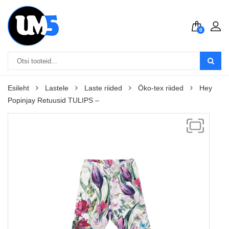
0
Esileht
Lastele
Laste riided
Öko-tex riided
Hey
Popinjay Retuusid TULIPS –