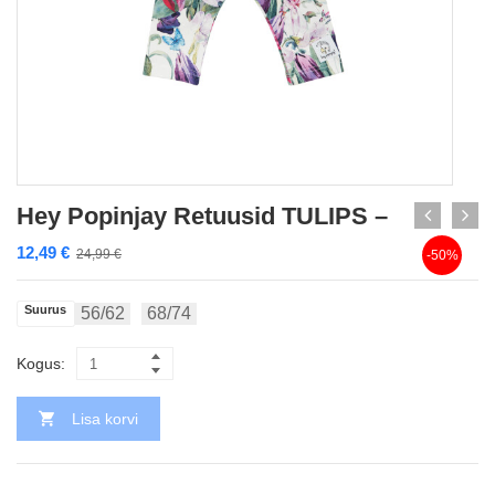
Hey Popinjay Retuusid TULIPS –
12,49
€
24,99
€
-50%
Suurus
56/62
68/74
Kogus:
Lisa korvi