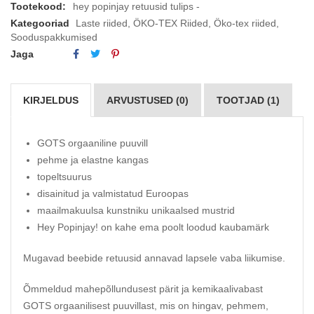
Tootekood:
hey popinjay retuusid tulips -
Kategooriad
Laste riided
,
ÖKO-TEX Riided
,
Öko-tex riided
,
Sooduspakkumised
Jaga
KIRJELDUS
ARVUSTUSED (0)
TOOTJAD (1)
GOTS orgaaniline puuvill
pehme ja elastne kangas
topeltsuurus
disainitud ja valmistatud Euroopas
maailmakuulsa kunstniku unikaalsed mustrid
Hey Popinjay! on kahe ema poolt loodud kaubamärk
Mugavad beebide retuusid annavad lapsele vaba liikumise.
Õmmeldud mahepõllundusest pärit ja kemikaalivabast
GOTS orgaanilisest puuvillast, mis on hingav, pehmem,