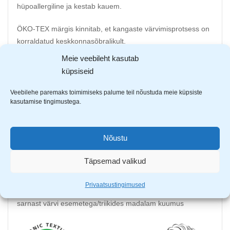
hüpoallergiline ja kestab kauem.
ÖKO-TEX märgis kinnitab, et kangaste värvimisprotsess on
korraldatud keskkonnasõbralikult.
Meie veebileht kasutab
Kaubamärgi isikupäraks on eriliselt säravad värvid ja
küpsiseid
energiline stiil, mille motiivid on inspireeritud maalilisest
loodusest.
Veebilehe paremaks toimimiseks palume teil nõustuda meie küpsiste
kasutamise tingimustega.
Euroopas disainimine, valmistamine ja kohalike tekstiilide
kasutamine tagavad kõrge kvaliteedi.
Nõustu
Created by mum. Inspired by nature.
Täpsemad valikud
Koostis: 95% orgaaniline puuvill ja 5% elastaan.
Privaatsustingimused
Hooldus: õrn pesu kuni 40°/pööra pahempidi/pese koos
sarnast värvi esemetega/triikides madalam kuumus