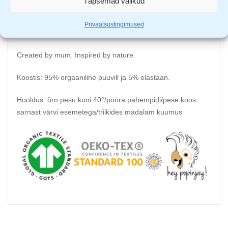
Täpsemad valikud
Euroopas disainimine, valmistamine ja kohalike tekstiilide
Privaatsustingimused
kasutamine tagavad kõrge kvaliteedi.
Created by mum. Inspired by nature.
Koostis: 95% orgaaniline puuvill ja 5% elastaan.
Hooldus: õrn pesu kuni 40°/pööra pahempidi/pese koos
sarnast värvi esemetega/triikides madalam kuumus