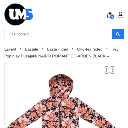
0
Esileht
Lastele
Laste riided
Öko-tex riided
Hey
Popinjay Pusajakk NAIRO ROMANTIC GARDEN BLACK –