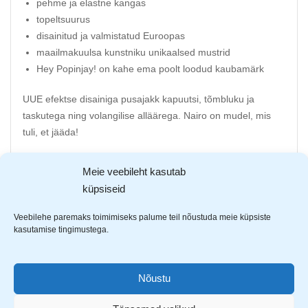
pehme ja elastne kangas
topeltsuurus
disainitud ja valmistatud Euroopas
maailmakuulsa kunstniku unikaalsed mustrid
Hey Popinjay! on kahe ema poolt loodud kaubamärk
UUE efektse disainiga pusajakk kapuutsi, tõmbluku ja
taskutega ning volangilise alläärega. Nairo on mudel, mis
tuli, et jääda!
Õmmeldud mahepõllundusest pärit ja kemikaalivabast
Meie veebileht kasutab
GOTS orgaanilisest puuvillast, mis on hingav, pehmem,
küpsiseid
hüpoallergiline ja kestab kauem.
Veebilehe paremaks toimimiseks palume teil nõustuda meie küpsiste
ÖKO-TEX märgis kinnitab, et kangaste värvimisprotsess on
kasutamise tingimustega.
korraldatud keskkonnasõbralikult.
Kaubamärgi isikupäraks on eriliselt säravad värvid ja
Nõustu
energiline stiil, mille motiivid on inspireeritud maalilisest
loodusest.