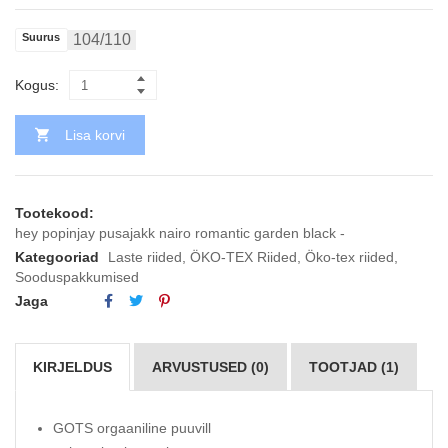
Suurus
104/110
Kogus:
Lisa korvi
Tootekood:
hey popinjay pusajakk nairo romantic garden black -
Kategooriad
Laste riided
,
ÖKO-TEX Riided
,
Öko-tex riided
,
Sooduspakkumised
Jaga
KIRJELDUS
ARVUSTUSED (0)
TOOTJAD (1)
GOTS orgaaniline puuvill