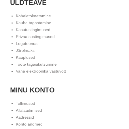
ÜLDTEAVE
Kohaletoimetamine
Kauba tagastamine
Kasutustingimused
Privaatsustingimused
Logoteenus
Järelmaks
Kauplused
Toote tagasikutsumine
Vana elektroonika vastuvõtt
MINU KONTO
Tellimused
Allalaadimised
Aadressid
Konto andmed