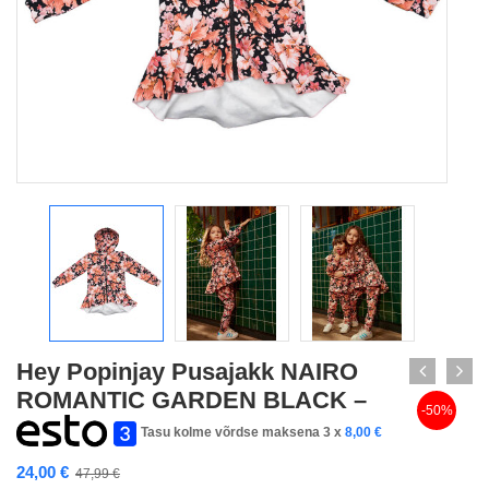
Hey Popinjay Pusajakk NAIRO
ROMANTIC GARDEN BLACK –
-50%
Tasu kolme võrdse maksena 3 x
8,00
€
24,00
€
47,99
€