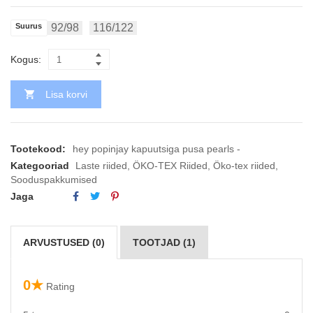
Suurus
92/98
116/122
Kogus:
Lisa korvi
Tootekood:
hey popinjay kapuutsiga pusa pearls -
Kategooriad
Laste riided
,
ÖKO-TEX Riided
,
Öko-tex riided
,
Sooduspakkumised
Jaga
ARVUSTUSED (0)
TOOTJAD (1)
0★
Rating