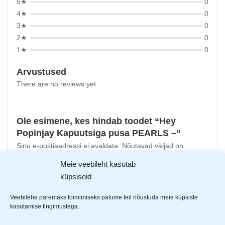
5★
0
4★
0
3★
0
2★
0
1★
0
Arvustused
There are no reviews yet
Ole esimene, kes hindab toodet “Hey
Popinjay Kapuutsiga pusa PEARLS –”
Sinu e-postiaadressi ei avaldata.
Nõutavad väljad on
tähistatud
*
-ga
Meie veebileht kasutab
küpsiseid
Sinu hinnang
Sinu arvustus
*
Veebilehe paremaks toimimiseks palume teil nõustuda meie küpsiste
kasutamise tingimustega.