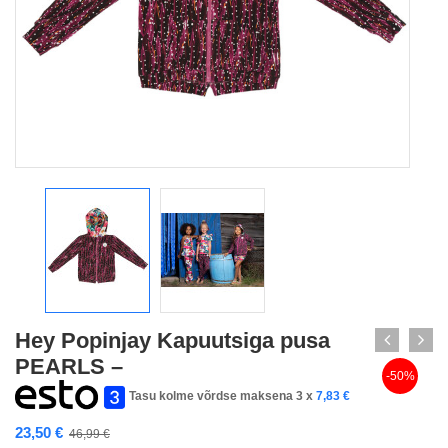
Hey Popinjay Kapuutsiga pusa
PEARLS –
-50%
Tasu kolme võrdse maksena 3 x
7,83
€
23,50
€
46,99
€