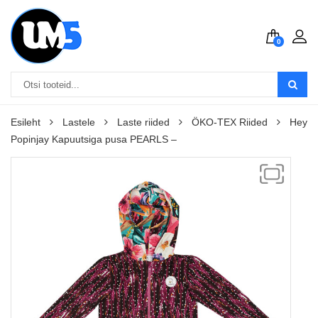
0
Esileht
Lastele
Laste riided
ÖKO-TEX Riided
Hey
Popinjay Kapuutsiga pusa PEARLS –