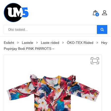
0
Esileht
Lastele
Laste riided
ÖKO-TEX Riided
Hey
Popinjay Bodi PINK PARROTS –