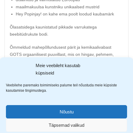
maailmakuulsa kunstniku unikaalsed mustrid
Hey Popinjay! on kahe ema poolt loodud kaubamärk
Õlasatsidega kaunistatud pikkade varrukatega
beebitüdrukute bodi.
Õmmeldud mahepõllundusest pärit ja kemikaalivabast
GOTS orgaanilisest puuvillast, mis on hingav, pehmem,
hüpoallergiline ja kestab kauem.
Meie veebileht kasutab
küpsiseid
ÖKO-TEX märgis kinnitab, et kangaste värvimisprotsess on
korraldatud keskkonnasõbralikult.
Veebilehe paremaks toimimiseks palume teil nõustuda meie küpsiste
kasutamise tingimustega.
Kaubamärgi isikupäraks on eriliselt säravad värvid ja
energiline stiil, mille motiivid on inspireeritud maalilisest
loodusest.
Nõustu
Euroopas disainimine, valmistamine ja kohalike tekstiilide
Täpsemad valikud
kasutamine tagavad kõrge kvaliteedi.