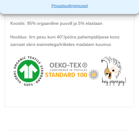
Privaatsustingimused
Created by mum. Inspired by nature.
Koostis: 95% orgaaniline puuvill ja 5% elastaan.
Hooldus: õrn pesu kuni 40°/pööra pahempidi/pese koos
sarnast värvi esemetega/triikides madalam kuumus