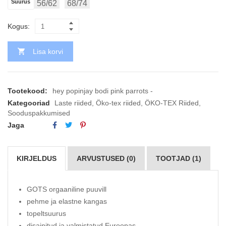
Suurus
56/62
68/74
Kogus:
Lisa korvi
Tootekood:
hey popinjay bodi pink parrots -
Kategooriad
Laste riided
,
Öko-tex riided
,
ÖKO-TEX Riided
,
Sooduspakkumised
Jaga
KIRJELDUS
ARVUSTUSED (0)
TOOTJAD (1)
GOTS orgaaniline puuvill
pehme ja elastne kangas
topeltsuurus
disainitud ja valmistatud Euroopas