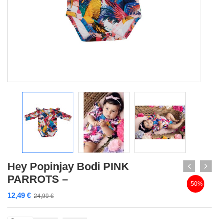
Hey Popinjay Bodi PINK
PARROTS –
-50%
12,49
€
24,99
€