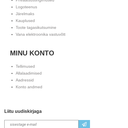
Privaatsustingimused
Logoteenus
Järelmaks
Kauplused
Toote tagasikutsumine
Vana elektroonika vastuvõtt
MINU KONTO
Tellimused
Allalaadimised
Aadressid
Konto andmed
Liitu uudiskirjaga