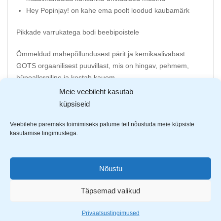
Hey Popinjay! on kahe ema poolt loodud kaubamärk
Pikkade varrukatega bodi beebipoistele
Õmmeldud mahepõllundusest pärit ja kemikaalivabast
GOTS orgaanilisest puuvillast, mis on hingav, pehmem,
hüpoallergiline ja kestab kauem.
Meie veebileht kasutab
ÖKO-TEX märgis kinnitab, et kangaste värvimisprotsess on
küpsiseid
korraldatud keskkonnasõbralikult.
Veebilehe paremaks toimimiseks palume teil nõustuda meie küpsiste
Kaubamärgi isikupäraks on eriliselt säravad värvid ja
kasutamise tingimustega.
energiline stiil, mille motiivid on inspireeritud maalilisest
loodusest.
Nõustu
Euroopas disainimine, valmistamine ja kohalike tekstiilide
kasutamine tagavad kõrge kvaliteedi.
Täpsemad valikud
Created by mum. Inspired by nature.
Privaatsustingimused