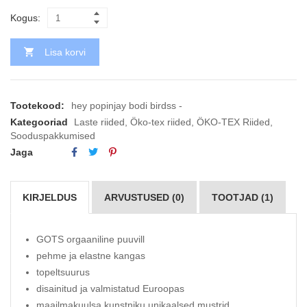
Kogus:
Lisa korvi
Tootekood:
hey popinjay bodi birdss -
Kategooriad
Laste riided
,
Öko-tex riided
,
ÖKO-TEX Riided
,
Sooduspakkumised
Jaga
KIRJELDUS
ARVUSTUSED (0)
TOOTJAD (1)
GOTS orgaaniline puuvill
pehme ja elastne kangas
topeltsuurus
disainitud ja valmistatud Euroopas
maailmakuulsa kunstniku unikaalsed mustrid