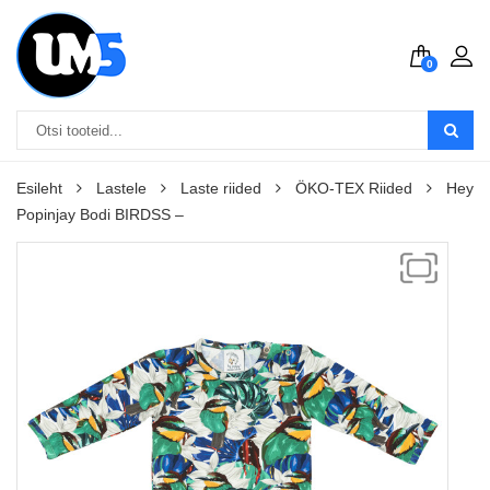
0
Esileht
Lastele
Laste riided
ÖKO-TEX Riided
Hey
Popinjay Bodi BIRDSS –