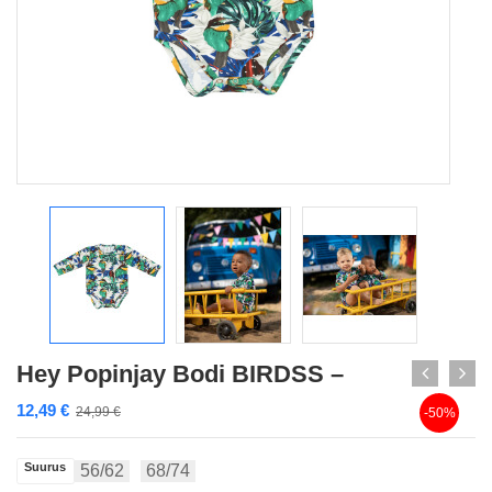
Hey Popinjay Bodi BIRDSS –
12,49
€
24,99
€
-50%
Suurus
56/62
68/74