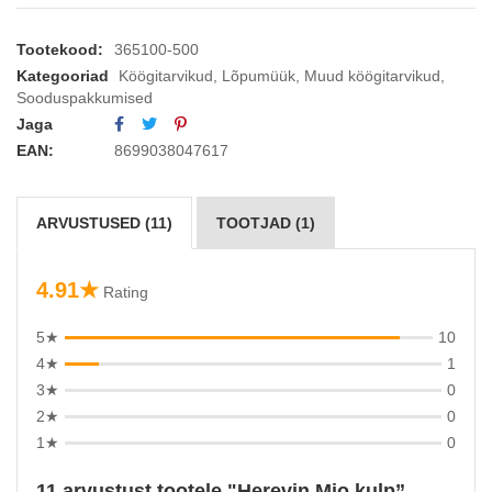
Tootekood:
365100-500
Kategooriad
Köögitarvikud
,
Lõpumüük
,
Muud köögitarvikud
,
Sooduspakkumised
Jaga
EAN:
8699038047617
ARVUSTUSED (11)
TOOTJAD (1)
4.91★
Rating
5★
10
4★
1
3★
0
2★
0
1★
0
11 arvustust tootele
Herevin Mio kulp