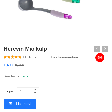
Herevin Mio kulp
11
Hinnangut
Lisa kommentaar
-50%
1,49
€
2,99
€
Saadavus
Laos
Kogus:
Lisa korvi