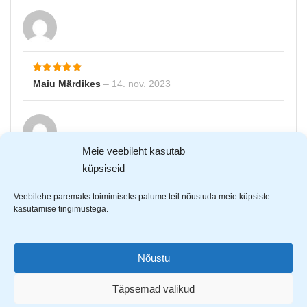
Maiu Märdikes
–
14. nov. 2023
Meie veebileht kasutab
küpsiseid
Evelin
–
4. dets. 2023
Veebilehe paremaks toimimiseks palume teil nõustuda meie küpsiste
kasutamise tingimustega.
Nõustu
Täpsemad valikud
Valentina Babitševa
–
18. jaan 2024