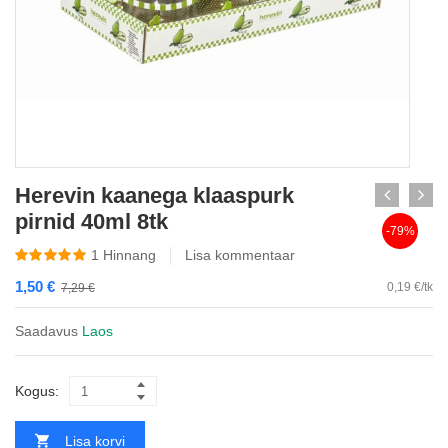
Herevin kaanega klaaspurk
pirnid 40ml 8tk
-79%
1
Hinnang
Lisa kommentaar
1,50
€
0,19 €/tk
7,29
€
Saadavus
Laos
Kogus:
Lisa korvi