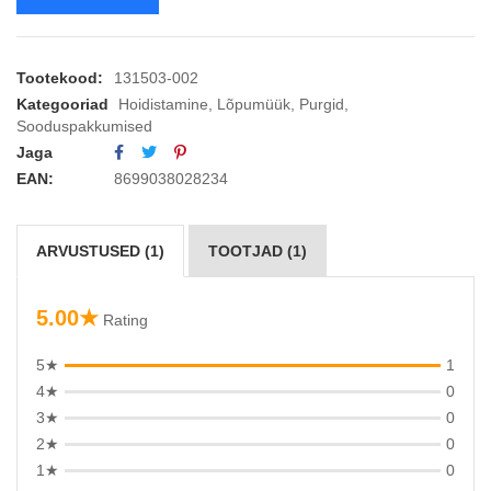
Tootekood:
131503-002
Kategooriad
Hoidistamine
,
Lõpumüük
,
Purgid
,
Sooduspakkumised
Jaga
EAN:
8699038028234
ARVUSTUSED (1)
TOOTJAD (1)
5.00★
Rating
5★
1
4★
0
3★
0
2★
0
1★
0