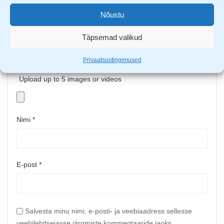
Nõustu
Täpsemad valikud
Privaatsustingimused
Upload up to 5 images or videos
Nimi
*
E-post
*
Salvesta minu nimi, e-posti- ja veebiaadress sellesse
veebilehitsejasse järgmiste kommentaaride jaoks.