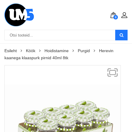
0
Esileht
Köök
Hoidistamine
Purgid
Herevin
kaanega klaaspurk pirnid 40ml 8tk