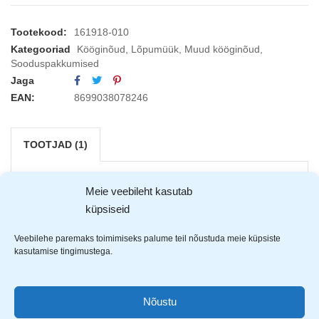
Tootekood:
161918-010
Kategooriad
Kööginõud
,
Lõpumüük
,
Muud kööginõud
,
Sooduspakkumised
Jaga
EAN:
8699038078246
TOOTJAD (1)
Meie veebileht kasutab
küpsiseid
Veebilehe paremaks toimimiseks palume teil nõustuda meie küpsiste
kasutamise tingimustega.
Nõustu