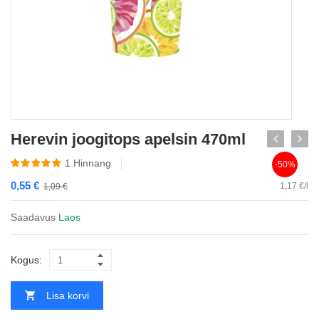
Herevin joogitops apelsin 470ml
1
Hinnang
-50%
0,55
€
1,17 €/l
1,09
€
Saadavus
Laos
Kogus:
Lisa korvi