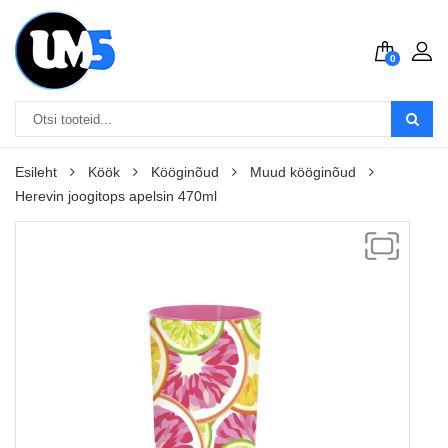
0
Esileht
Köök
Kööginõud
Muud kööginõud
Herevin joogitops apelsin 470ml