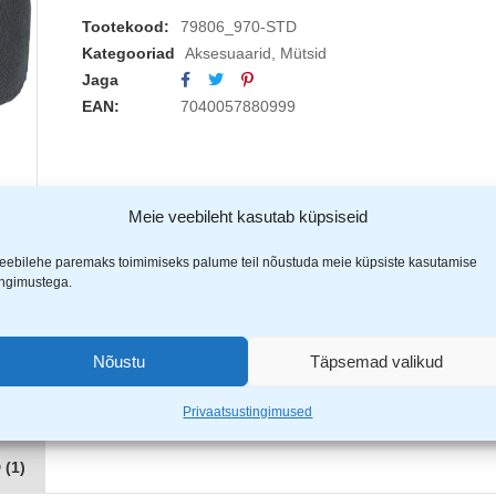
Tootekood:
79806_970-STD
Kategooriad
Aksesuaarid
,
Mütsid
Jaga
EAN:
7040057880999
Meie veebileht kasutab küpsiseid
eebilehe paremaks toimimiseks palume teil nõustuda meie küpsiste kasutamise
ingimustega.
Nõustu
Täpsemad valikud
Privaatsustingimused
(1)