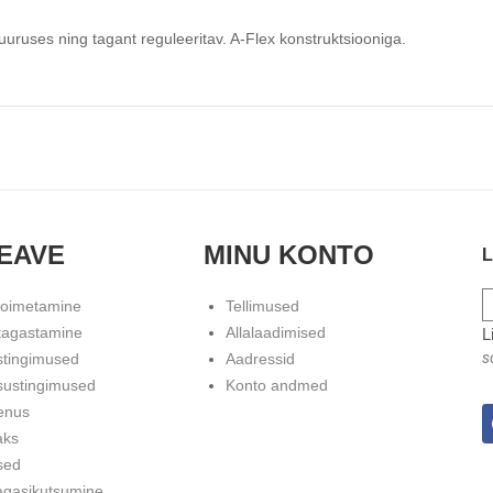
ruses ning tagant reguleeritav. A-Flex konstruktsiooniga.
EAVE
MINU KONTO
L
toimetamine
Tellimused
tagastamine
Allalaadimised
L
s
stingimused
Aadressid
sustingimused
Konto andmed
enus
aks
sed
agasikutsumine