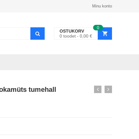
Minu konto
0
OSTUKORV
0
toodet
0,00
€
nokamüts tumehall