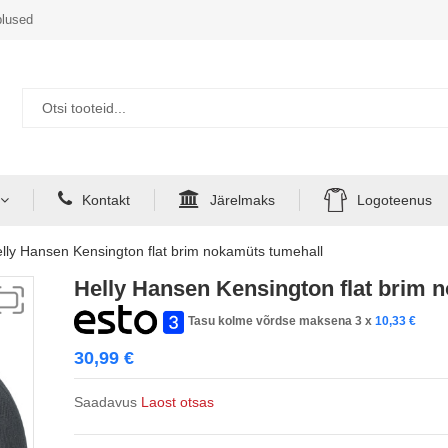
lused
Kontakt
Järelmaks
Logoteenus
lly Hansen Kensington flat brim nokamüts tumehall
Helly Hansen Kensington flat brim 
Tasu kolme võrdse maksena 3 x
10,33
€
30,99
€
Saadavus
Laost otsas