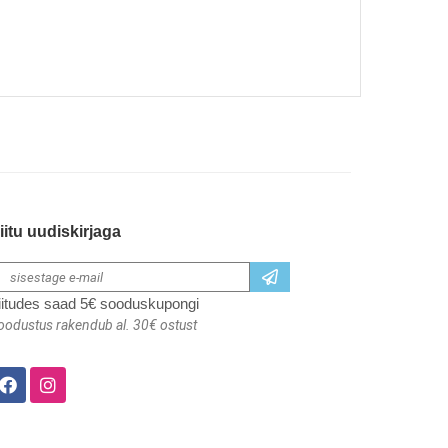
iitu uudiskirjaga
iitudes saad 5€ sooduskupongi
oodustus rakendub al. 30€ ostust