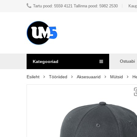
Tartu pood: 5559 4121 Tallinna pood: 5982 2530
Kaup
Ostuabi
Kategooriad
Esileht
Tööriided
Aksesuaarid
Mütsid
He