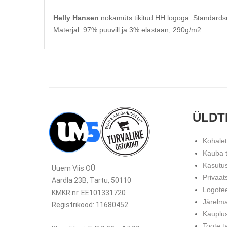
Helly Hansen
nokamüts tikitud HH logoga. Standardsuu
Materjal: 97% puuvill ja 3% elastaan, 290g/m2
ÜLDT
Kohale
Kauba 
Kasutu
Uuem Viis OÜ
Privaat
Aardla 23B, Tartu, 50110
Logote
KMKR nr. EE101331720
Järelm
Registrikood: 11680452
Kauplu
Toote t