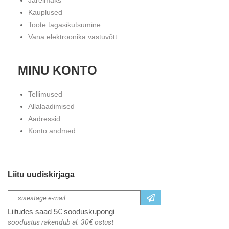
Järelmaks
Kauplused
Toote tagasikutsumine
Vana elektroonika vastuvõtt
MINU KONTO
Tellimused
Allalaadimised
Aadressid
Konto andmed
Liitu uudiskirjaga
Liitudes saad 5€ sooduskupongi
soodustus rakendub al. 30€ ostust