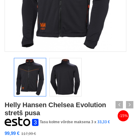
Helly Hansen Chelsea Evolution
stretš pusa
-15%
Tasu kolme võrdse maksena 3 x
33,33
€
99,99
€
117,99
€