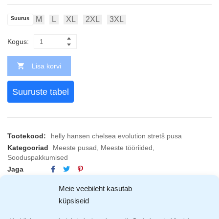
Suurus
M
L
XL
2XL
3XL
Kogus:
Lisa korvi
Suuruste tabel
Tootekood:
helly hansen chelsea evolution stretš pusa
Kategooriad
Meeste pusad
,
Meeste tööriided
,
Sooduspakkumised
Jaga
Meie veebileht kasutab
küpsiseid
KIRJELDUS
ARVUSTUSED (0)
TOOTJAD (1)