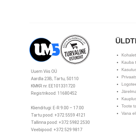
ÜLDT
Kohale
Kauba 
Kasutu
Uuem Viis OÜ
Privaat
Aardla 23B, Tartu, 50110
Logote
KMKR nr. EE101331720
Järelm
Registrikood: 11680452
Kauplu
Toote t
Klienditugi: E-R 9.00 – 17.00
Vana el
Tartu pood: +372 5559 4121
Tallinna pood: +372 5982 2530
Veebipood: +372 529 9817