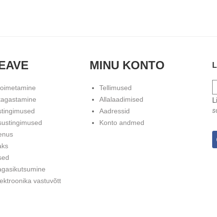
EAVE
MINU KONTO
L
toimetamine
Tellimused
tagastamine
Allalaadimised
L
s
stingimused
Aadressid
sustingimused
Konto andmed
enus
aks
sed
agasikutsumine
ektroonika vastuvõtt