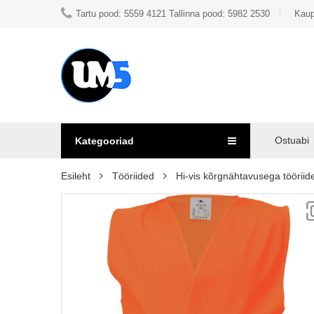
Tartu pood: 5559 4121 Tallinna pood: 5982 2530
Kaup
Ostuabi
Kategooriad
Esileht
Tööriided
Hi-vis kõrgnähtavusega tööriid