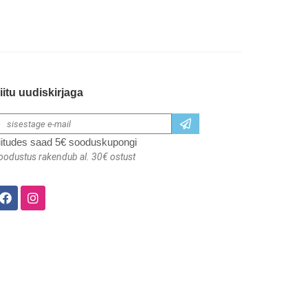
iitu uudiskirjaga
iitudes saad 5€ sooduskupongi
oodustus rakendub al. 30€ ostust