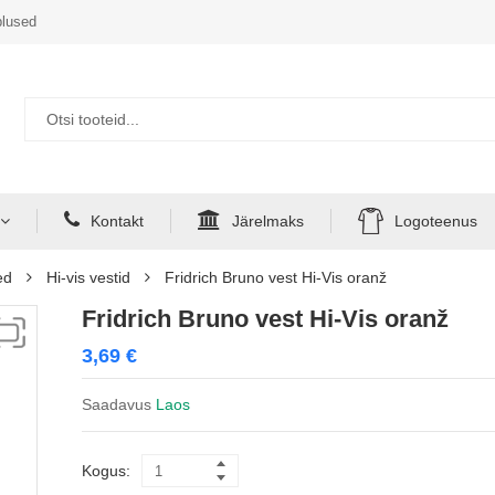
lused
Kontakt
Järelmaks
Logoteenus
ed
Hi-vis vestid
Fridrich Bruno vest Hi-Vis oranž
Fridrich Bruno vest Hi-Vis oranž
3,69
€
Saadavus
Laos
Kogus: