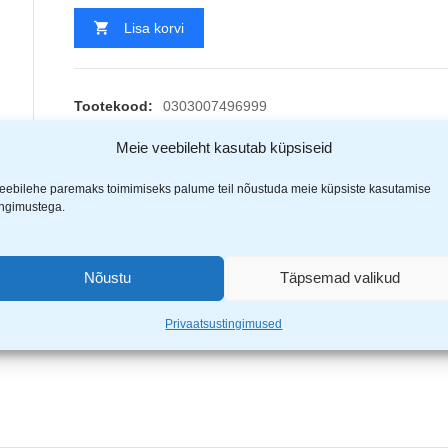
Lisa korvi
Tootekood:
0303007496999
Kategooriad
Hi-vis kõrgnähtavusega tööriided
,
Hi-vis vest
Meie veebileht kasutab küpsiseid
Jaga
EAN:
8591806146716
eebilehe paremaks toimimiseks palume teil nõustuda meie küpsiste kasutamise
ingimustega.
Nõustu
Täpsemad valikud
(1)
Privaatsustingimused
ester, 105 g/m2.