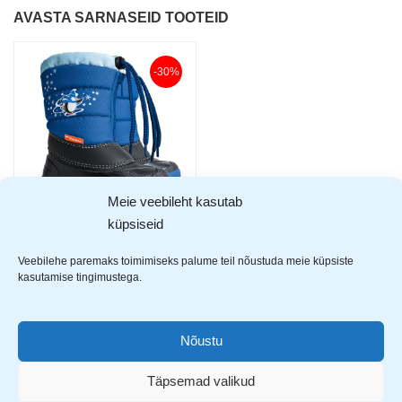
AVASTA SARNASEID TOOTEID
-30%
Meie veebileht kasutab
küpsiseid
Demar Kenny sinised laste
talvesaapad
Veebilehe paremaks toimimiseks palume teil nõustuda meie küpsiste
32,99
€
kasutamise tingimustega.
46,99
€
Nõustu
Täpsemad valikud