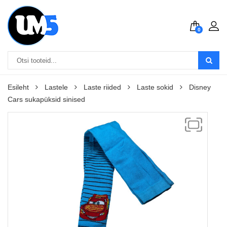
0
Esileht
Lastele
Laste riided
Laste sokid
Disney
Cars sukapüksid sinised