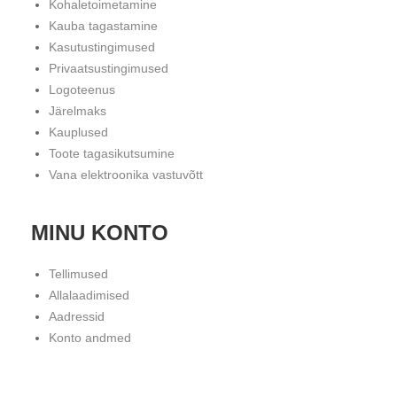
Kohaletoimetamine
Kauba tagastamine
Kasutustingimused
Privaatsustingimused
Logoteenus
Järelmaks
Kauplused
Toote tagasikutsumine
Vana elektroonika vastuvõtt
MINU KONTO
Tellimused
Allalaadimised
Aadressid
Konto andmed