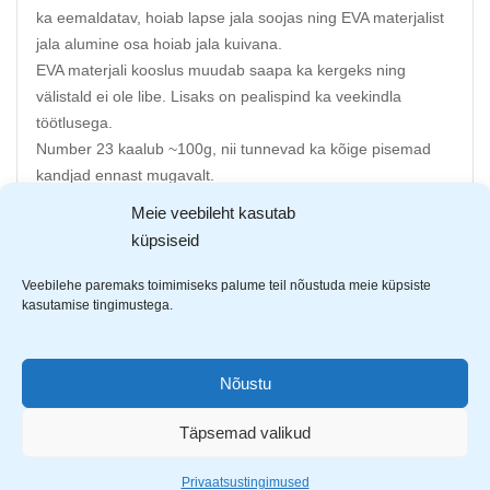
ka eemaldatav, hoiab lapse jala soojas ning EVA materjalist
jala alumine osa hoiab jala kuivana.
EVA materjali kooslus muudab saapa ka kergeks ning
välistald ei ole libe. Lisaks on pealispind ka veekindla
töötlusega.
Number 23 kaalub ~100g, nii tunnevad ka kõige pisemad
kandjad ennast mugavalt.
Meie veebileht kasutab
Pehme fliisvooder hoiab talvel jala soojas
küpsiseid
Vooder on eelvormitud ning on lihtsasti eemaldatav
Lihtne jalga panna ning jalast ära võtta
Veebilehe paremaks toimimiseks palume teil nõustuda meie küpsiste
Saapa riidest osa on veekindla töötlusega
kasutamise tingimustega.
Väga kerged ja jalas mugavad
Helkurriba tagaosas
EVA materjalist alumine osa hoiab jala kuivana
Nõustu
Libisemist takistav välistald
Täpsemad valikud
Sisetallamõõdud
28 – 18,3
Privaatsustingimused