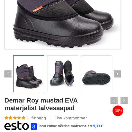
Demar Roy mustad EVA
materjalist talvesaapad
-30%
1
Hinnang
Lisa kommentaar
Tasu kolme võrdse maksena 3 x
9,33
€