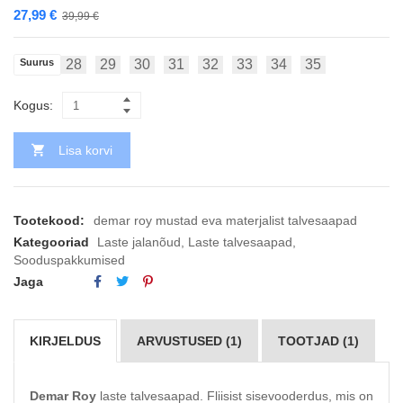
27,99
€
39,99
€
Suurus
28
29
30
31
32
33
34
35
Kogus:
Lisa korvi
Tootekood:
demar roy mustad eva materjalist talvesaapad
Kategooriad
Laste jalanõud
,
Laste talvesaapad
,
Sooduspakkumised
Jaga
KIRJELDUS
ARVUSTUSED (1)
TOOTJAD (1)
Demar Roy
laste talvesaapad. Fliisist sisevooderdus, mis on