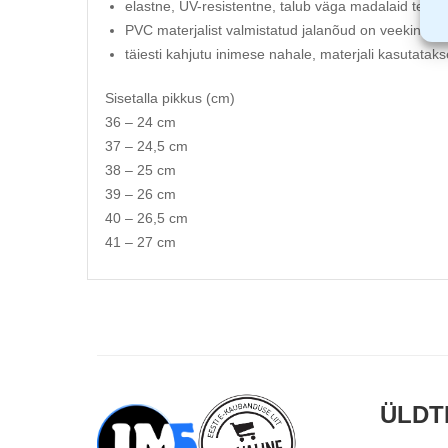
elastne, UV-resistentne, talub väga madalaid temp
PVC materjalist valmistatud jalanõud on veekindlad
täiesti kahjutu inimese nahale, materjali kasutataks
Sisetalla pikkus (cm)
36 – 24 cm
37 – 24,5 cm
38 – 25 cm
39 – 26 cm
40 – 26,5 cm
41 – 27 cm
ÜLDT