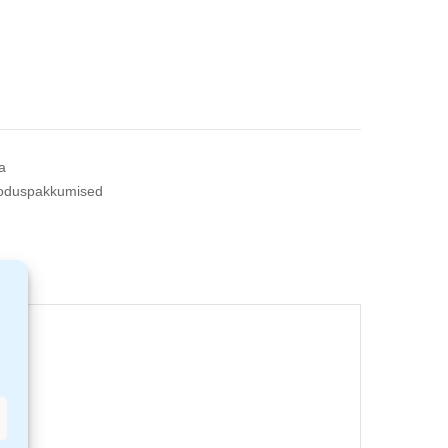
a
oduspakkumised
3%)