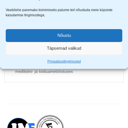
PVC materjali eelised:
Veebilehe paremaks toimimiseks palume teil nõustuda meie küpsiste
kasutamise tingimustega.
ftalaatide vaba keskkonnasõbralik materjal, mille
valmistamiseks kasutatakse looduslikke aineid: meresool
(57%) ja õli (43%)
Nõustu
elastne, UV-resistentne, talub väga madalaid
temperatuure
Täpsemad valikud
PVC materjalist valmistatud jalanõud on veekindlad,
vastupidavad ning neid on lihtne hooldada
Privaatsustingimused
täiesti kahjutu inimese nahale, materjali kasutatakse ka
meditsiini- ja toiduainetööstuses