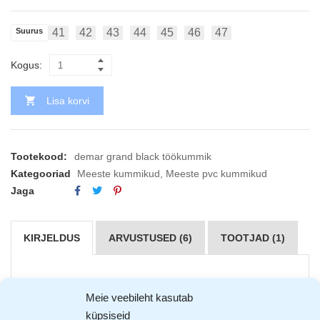
Suurus
41
42
43
44
45
46
47
Kogus:
Lisa korvi
Tootekood:
demar grand black töökummik
Kategooriad
Meeste kummikud
,
Meeste pvc kummikud
Jaga
KIRJELDUS
ARVUSTUSED (6)
TOOTJAD (1)
Demar Grand
töökummikud on valmistatud kvaliteetsest
Meie veebileht kasutab
PVC materjalist.
küpsiseid