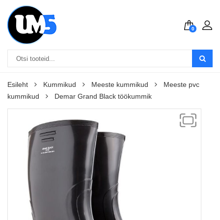
0
Esileht
Kummikud
Meeste kummikud
Meeste pvc
kummikud
Demar Grand Black töökummik