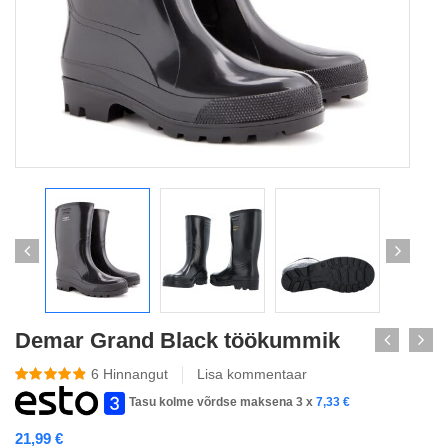
Demar Grand Black töökummik
6
Hinnangut
Lisa kommentaar
Tasu kolme võrdse maksena 3 x
7,33
€
21,99
€