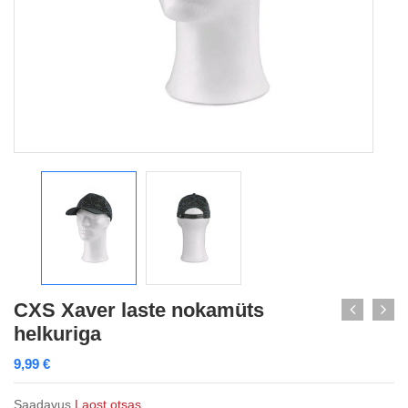
CXS Xaver laste nokamüts
helkuriga
9,99
€
Saadavus
Laost otsas