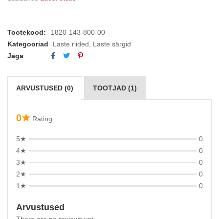
Tootekood:
1820-143-800-00
Kategooriad
Laste riided
,
Laste särgid
Jaga
ARVUSTUSED (0)
TOOTJAD (1)
0★
Rating
5★
0
4★
0
3★
0
2★
0
1★
0
Arvustused