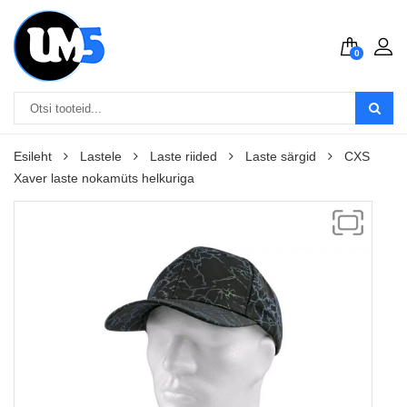
0
Esileht
Lastele
Laste riided
Laste särgid
CXS
Xaver laste nokamüts helkuriga