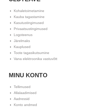
Kohaletoimetamine
Kauba tagastamine
Kasutustingimused
Privaatsustingimused
Logoteenus
Järelmaks
Kauplused
Toote tagasikutsumine
Vana elektroonika vastuvõtt
MINU KONTO
Tellimused
Allalaadimised
Aadressid
Konto andmed