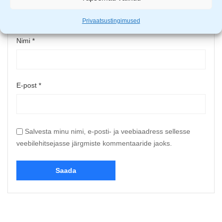
Upload up to 5 images or videos
Privaatsustingimused
Nimi
*
E-post
*
Salvesta minu nimi, e-posti- ja veebiaadress sellesse
veebilehitsejasse järgmiste kommentaaride jaoks.