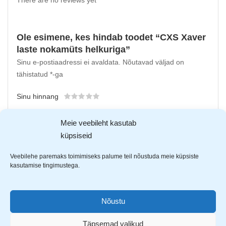
There are no reviews yet
Ole esimene, kes hindab toodet “CXS Xaver
laste nokamüts helkuriga”
Sinu e-postiaadressi ei avaldata.
Nõutavad väljad on
tähistatud
*
-ga
Sinu hinnang
Sinu arvustus
*
Meie veebileht kasutab
küpsiseid
Veebilehe paremaks toimimiseks palume teil nõustuda meie küpsiste
kasutamise tingimustega.
Nõustu
Täpsemad valikud