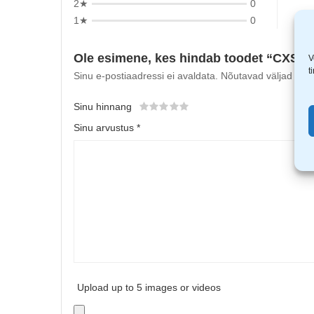
2★
0
1★
0
Ole esimene, kes hindab toodet “CXS Ste
V
t
Sinu e-postiaadressi ei avaldata.
Nõutavad väljad on t
Sinu hinnang
Sinu arvustus
*
Upload up to 5 images or videos