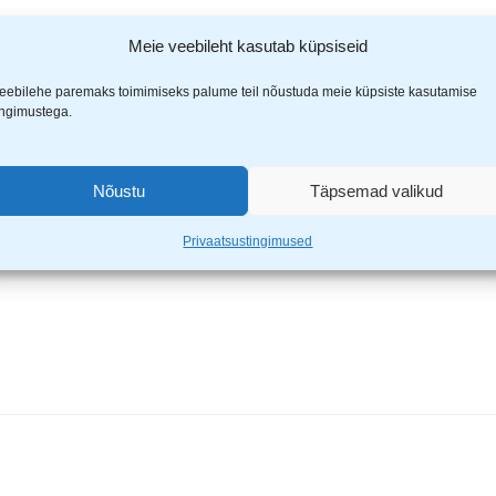
Meie veebileht kasutab küpsiseid
la põll sinine”
eebilehe paremaks toimimiseks palume teil nõustuda meie küpsiste kasutamise
ingimustega.
ähistatud
*
-ga
Nõustu
Täpsemad valikud
Privaatsustingimused