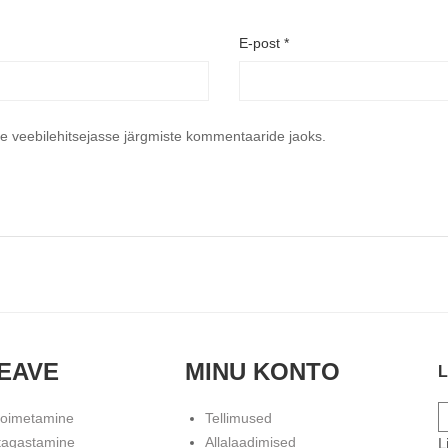
E-post
*
se veebilehitsejasse järgmiste kommentaaride jaoks.
EAVE
MINU KONTO
L
toimetamine
Tellimused
tagastamine
Allalaadimised
L