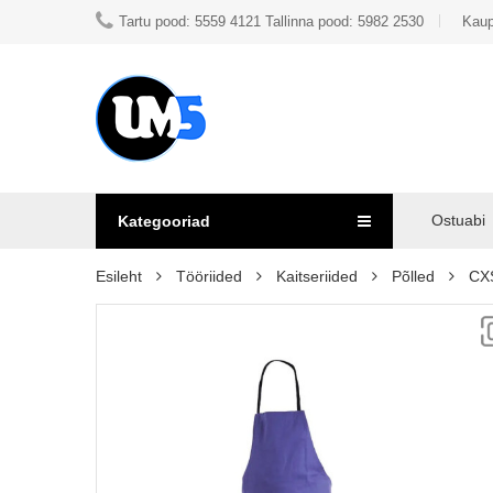
Tartu pood: 5559 4121 Tallinna pood: 5982 2530
Kaup
Ostuabi
Kategooriad
Esileht
Tööriided
Kaitseriided
Põlled
CXS