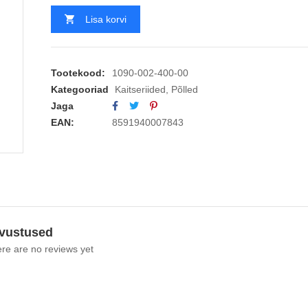
Lisa korvi
Tootekood:
1090-002-400-00
Kategooriad
Kaitseriided
,
Põlled
Jaga
EAN:
8591940007843
vustused
re are no reviews yet