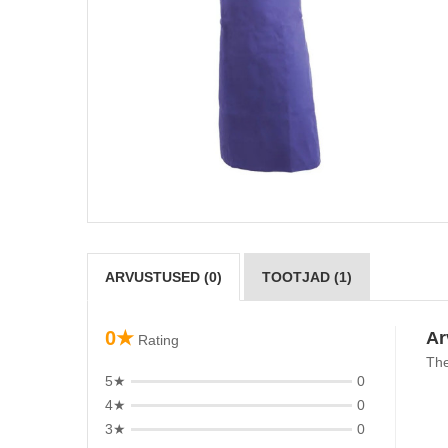
ARVUSTUSED (0)
TOOTJAD (1)
0★
Ar
Rating
The
5★
0
4★
0
3★
0