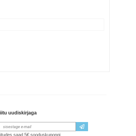
iitu uudiskirjaga
iitudes saad 5€ sooduskupongi