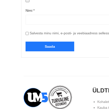
Nimi
*
Salvesta minu nimi, e-posti- ja veebiaadress selles
ÜLDT
Kohale
Kauba 